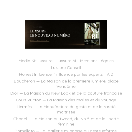
Media Kit Luxsure
Luxsure AI
Mentions Légales
Luxsure Conseil
Honest Influence, l’influence par les experts
AI2
Boucheron — La Maison de la première lumière, place
Vendôme
Dior — La Maison du New Look et de la couture française
Louis Vuitton — La Maison des malles et du voyage
Hermès — La Manufacture du geste et de la rareté
maîtrisée
Chanel — La Maison du tweed, du No 5 et de la liberté
féminine
Pomellato — La joaillerie milanaise du geste informel