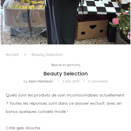
LE BAULETTO DE MM6 MAISON MARGIELA, OU LA
GÉOMÉTRIE COMME SEUL ORNEMENT
Accueil
»
Beauty Selection
Beauté et parfums
Beauty Selection
by
Alain Haimovici
2 mai 2014
0 comments
Quels sont les produits de soin incontournables actuellement
? Toutes les réponses sont dans ce dossier exclusif, avec en
bonus quelques conseils mode !
Côté gels douche :