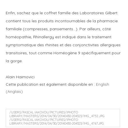
Enfin, sachez que le coffret famille des Laboratoires Gilbert
contient tous les produits incontournables de la pharmacie
familiale (compresses, pansements…). Par ailleurs, côté
homéopathie, Rhinallergy est indiqué dans le traitement
symptomatique des rhinites et des conjonctivites allergiques
transitoires, tout comme Homéogène 9 spécifiquement pour
la gorge.
Alain Haimovici
Cette publication est également disponible en :
English
(
Anglais
)
/USERS/PASCAL IAKOVOU/PICTURES/IPHOTO
LIBRARY/MASTERS/2014/04/30/20140430-204323/IMG_4752.JPG
/USERS/PASCAL IAKOVOU/PICTURES/IPHOTO
LIBRARY/MASTERS/2014/04/30/20140430-204323/IMG_4767.JPG