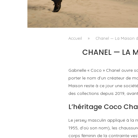
LA VAGUE COMME GRAMMAIRE MASCULIN
by
PASCAL IAKOVOU
Accueil
»
Chanel — La Maison du
CHANEL — LA M
Gabrielle « Coco » Chanel ouvre s
porter le nom d’un créateur de m
Maison reste à ce jour une société 
des collections depuis 2019, avan
L’héritage Coco Cha
Le jersey masculin appliqué à la mo
1955, d’où son nom), les chaussu
corps féminin de la contrainte ves