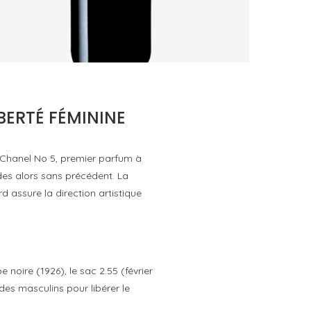
AURORE DE DAUZAC 2021 : CE QUE LES
GRAVES SABLEUSES DE MARGAUX...
by
Pascal Iakovou
BERTÉ FÉMININE
e Chanel No 5, premier parfum à
es alors sans précédent. La
d assure la direction artistique
 noire (1926), le sac 2.55 (février
es masculins pour libérer le