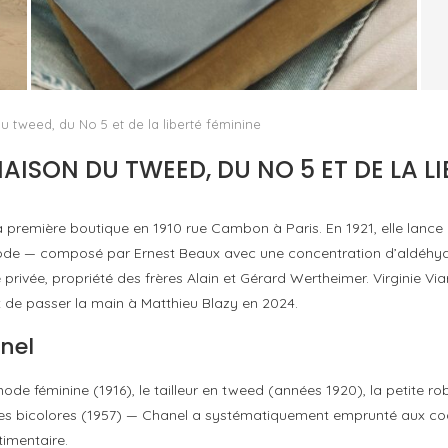
LE RETOUR DE KERING COMMENCE HORS DE
E
GUCCI
by
PASCAL IAKOVOU
 tweed, du No 5 et de la liberté féminine
AISON DU TWEED, DU NO 5 ET DE LA LI
a première boutique en 1910 rue Cambon à Paris. En 1921, elle lanc
ode — composé par Ernest Beaux avec une concentration d’aldéhyd
privée, propriété des frères Alain et Gérard Wertheimer. Virginie Viar
t de passer la main à Matthieu Blazy en 2024.
nel
de féminine (1916), le tailleur en tweed (années 1920), la petite robe
res bicolores (1957) — Chanel a systématiquement emprunté aux cod
timentaire.