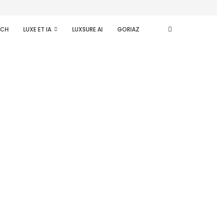
ECH
LUXE ET IA
LUXSURE AI
GORIAZ