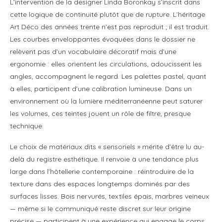
L’intervention de la designer Linda Boronkay s’inscrit dans
cette logique de continuité plutôt que de rupture. L’héritage
Art Déco des années trente n’est pas reproduit ; il est traduit.
Les courbes enveloppantes évoquées dans le dossier ne
relèvent pas d’un vocabulaire décoratif mais d’une
ergonomie : elles orientent les circulations, adoucissent les
angles, accompagnent le regard. Les palettes pastel, quant
à elles, participent d’une calibration lumineuse. Dans un
environnement où la lumière méditerranéenne peut saturer
les volumes, ces teintes jouent un rôle de filtre, presque
technique.
Le choix de matériaux dits « sensoriels » mérite d’être lu au-
delà du registre esthétique. Il renvoie à une tendance plus
large dans l’hôtellerie contemporaine : réintroduire de la
texture dans des espaces longtemps dominés par des
surfaces lisses. Bois nervurés, textiles épais, marbres veineux
— même si le communiqué reste discret sur leur origine
précise — participent à une expérience qui engage le corps