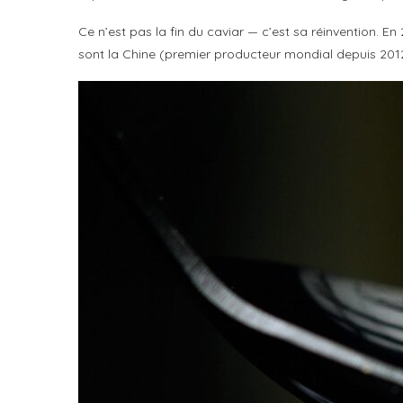
Ce n’est pas la fin du caviar — c’est sa réinvention. 
sont la Chine (premier producteur mondial depuis 2012, e