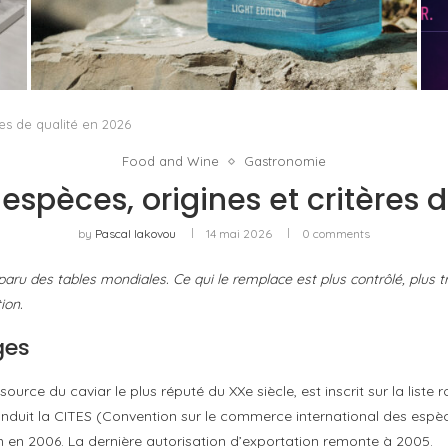
PORTOFINO CHERCHE L’INTENSITÉ À VINGT
DEGRÉS
by
PASCAL IAKOVOU
res de qualité en 2026
Food and Wine
Gastronomie
 espèces, origines et critères 
by
Pascal Iakovou
14 mai 2026
0 comments
u des tables mondiales. Ce qui le remplace est plus contrôlé, plus tra
ion.
ges
urce du caviar le plus réputé du XXe siècle, est inscrit sur la liste
onduit la CITES (Convention sur le commerce international des esp
en 2006. La dernière autorisation d’exportation remonte à 2005.