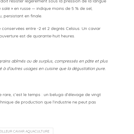
in doit résister légèrement sous la pression de la langue
u salé » en russe — indique moins de 5 % de sel,
 persistant en finale.
 conservées entre -2 et 2 degrés Celsius. Un caviar
uverture est de quarante-huit heures.
e grains abîmés ou de surplus, compressés en pâte et plus
pté à d’autres usages en cuisine que la dégustation pure.
rare, c’est le temps : un beluga d’élevage de vingt
echnique de production que l’industrie ne peut pas
EILLEUR CAVIAR AQUACULTURE