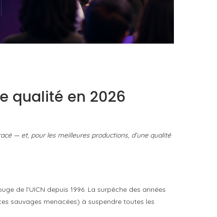
DANS LA TECH, LA PARITÉ N’EST PLUS UN
SUJET D’IMAGE MAIS DE...
by
Pascal Iakovou
de qualité en 2026
cé — et, pour les meilleures productions, d’une qualité
 rouge de l’UICN depuis 1996. La surpêche des années
èces sauvages menacées) à suspendre toutes les