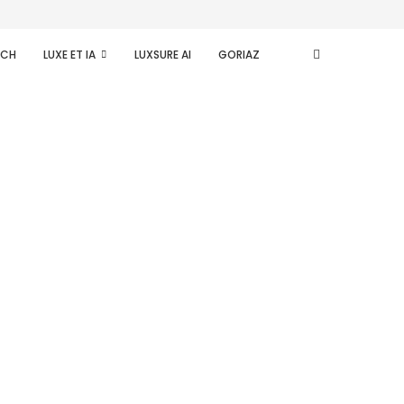
ECH
LUXE ET IA
LUXSURE AI
GORIAZ