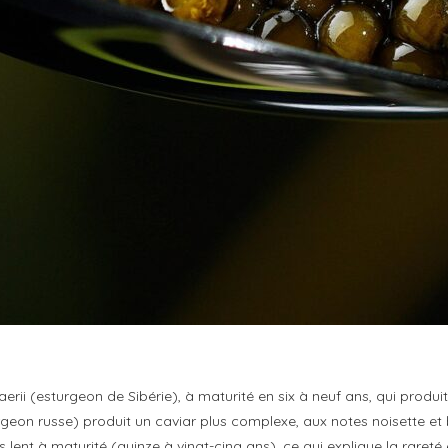
aerii (esturgeon de Sibérie), à maturité en six à neuf ans, qui produ
rgeon russe) produit un caviar plus complexe, aux notes noisette et
 lent à maturité (quinze à vingt-cinq ans), ce qui explique la rareté 