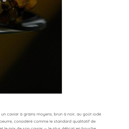
it un caviar à grains moyens, brun à noir, au goût iodé
 beurre, considéré comme le standard qualitatif de
et le prix de son caviar — le plus délicat en bouche,