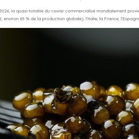
En 2026, la quasi-totalité du caviar commercialisé mondialement prov
nviron 65 % de la production globale), l’Italie, la France, l’Espagne