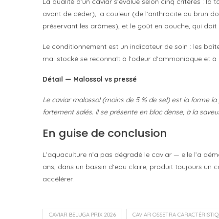
La qualité d’un caviar s’évalue selon cinq critères : la 
avant de céder), la couleur (de l’anthracite au brun do
préservant les arômes), et le goût en bouche, qui doit é
Le conditionnement est un indicateur de soin : les bo
mal stocké se reconnaît à l’odeur d’ammoniaque et à 
Détail — Malossol vs pressé
Le caviar malossol (moins de 5 % de sel) est la forme la
fortement salés. Il se présente en bloc dense, à la saveur
En guise de conclusion
L’aquaculture n’a pas dégradé le caviar — elle l’a dém
ans, dans un bassin d’eau claire, produit toujours un c
accélérer.
CAVIAR BELUGA PRIX 2026
CAVIAR OSSETRA CARACTÉRISTI