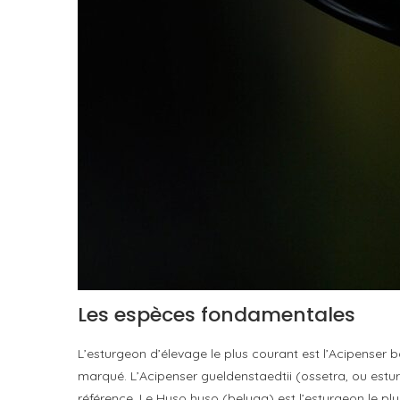
Les espèces fondamentales
L’esturgeon d’élevage le plus courant est l’Acipenser b
marqué. L’Acipenser gueldenstaedtii (ossetra, ou estu
référence. Le Huso huso (beluga) est l’esturgeon le plus