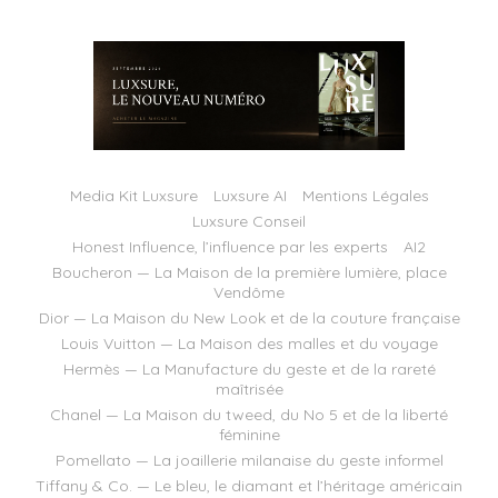
Media Kit Luxsure
Luxsure AI
Mentions Légales
Luxsure Conseil
Honest Influence, l’influence par les experts
AI2
Boucheron — La Maison de la première lumière, place
Vendôme
Dior — La Maison du New Look et de la couture française
Louis Vuitton — La Maison des malles et du voyage
Hermès — La Manufacture du geste et de la rareté
maîtrisée
Chanel — La Maison du tweed, du No 5 et de la liberté
féminine
Pomellato — La joaillerie milanaise du geste informel
Tiffany & Co. — Le bleu, le diamant et l’héritage américain