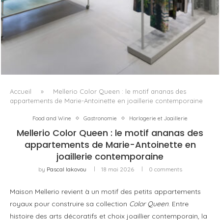
ISSEY MIYAKE AU 45 MADISON AVENUE : LE PLI COMME
PRINCIPE ARCHITECTURAL
Accueil
»
Mellerio Color Queen : le motif ananas des
appartements de Marie-Antoinette en joaillerie contemporaine
Food and Wine
Gastronomie
Horlogerie et Joaillerie
Mellerio Color Queen : le motif ananas des
appartements de Marie-Antoinette en
joaillerie contemporaine
by
Pascal Iakovou
18 mai 2026
0 comments
Maison Mellerio revient à un motif des petits appartements
royaux pour construire sa collection
Color Queen
. Entre
histoire des arts décoratifs et choix joaillier contemporain, la