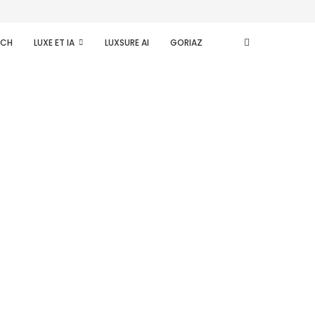
ECH
LUXE ET IA
LUXSURE AI
GORIAZ