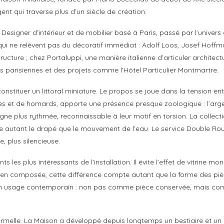
gent qui traverse plus d’un siècle de création.
 Designer d’intérieur et de mobilier basé à Paris, passé par l’unive
 qui ne relèvent pas du décoratif immédiat : Adolf Loos, Josef Hoffm
ucture ; chez Portaluppi, une manière italienne d’articuler architect
s parisiennes et des projets comme l’Hôtel Particulier Montmartre.
onstituer un littoral miniature. Le propos se joue dans la tension en
s et de homards, apporte une présence presque zoologique : l’argent
ligne plus rythmée, reconnaissable à leur motif en torsion. La collec
e autant le drapé que le mouvement de l’eau. Le service Double Rou
, plus silencieuse.
s les plus intéressants de l’installation. Il évite l’effet de vitrine 
e bien composée, cette différence compte autant que la forme des pièce
s un usage contemporain : non pas comme pièce conservée, mais com
ormelle. La Maison a développé depuis longtemps un bestiaire et un