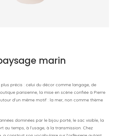
TRUDON DÉPLACE LE PARFUM VERS LE GESTE
QUOTIDIEN
by
PASCAL IAKOVOU
e paysage marin
re plus précis : celui du décor comme langage, de
utique parisienne, la mise en scène confiée à Pierre
5 autour d’un même motif : la mer, non comme thème
nnées dominées par le bijou porté, le sac visible, la
ort au temps, à l’usage, à la transmission. Chez
 a construit son vocabulaire sur l’orfèvrerie autant