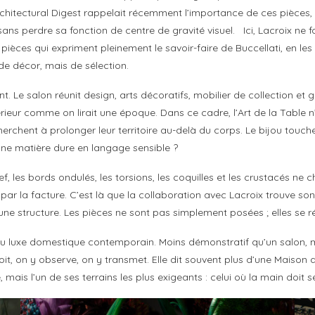
itectural Digest rappelait récemment l’importance de ces pièces, en
sans perdre sa fonction de centre de gravité visuel. Ici, Lacroix ne fo
èces qui expriment pleinement le savoir-faire de Buccellati, en les r
de décor, mais de sélection.
. Le salon réunit design, arts décoratifs, mobilier de collection et ga
érieur comme on lirait une époque. Dans ce cadre, l’Art de la Table 
chent à prolonger leur territoire au-delà du corps. Le bijou touche 
une matière dure en langage sensible ?
ief, les bords ondulés, les torsions, les coquilles et les crustacés ne
ar la facture. C’est là que la collaboration avec Lacroix trouve son
ne structure. Les pièces ne sont pas simplement posées ; elles se rép
 du luxe domestique contemporain. Moins démonstratif qu’un salon, m
oit, on y observe, on y transmet. Elle dit souvent plus d’une Maison q
, mais l’un de ses terrains les plus exigeants : celui où la main doit 