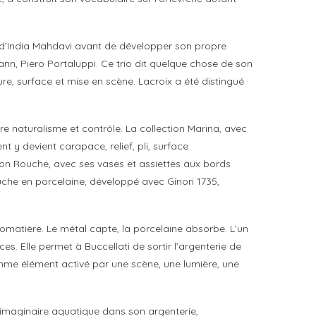
rs d’India Mahdavi avant de développer son propre
ann, Piero Portaluppi. Ce trio dit quelque chose de son
ure, surface et mise en scène. Lacroix a été distingué
tre naturalisme et contrôle. La collection Marina, avec
 y devient carapace, relief, pli, surface
tion Rouche, avec ses vases et assiettes aux bords
che en porcelaine, développé avec Ginori 1735,
monomatière. Le métal capte, la porcelaine absorbe. L’un
s. Elle permet à Buccellati de sortir l’argenterie de
me élément activé par une scène, une lumière, une
 imaginaire aquatique dans son argenterie,