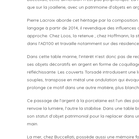
que sur la joaillerie, avec un patrimoine d’objets en ar
Pierre Lacroix aborde cet héritage par la composition.
langage à partir de 2014, il revendique des influences
approche. Chez Loos, la retenue ; chez Hoffmann, la str
dans l’AD100 et travaille notamment sur des résidence
Dans cette table marine, l’intérêt n’est donc pas de rec
ses objets décoratifs en argent en forme de coquillage
réfléchissante. Les couverts Torsadé introduisent une 
souples, transpose en métal une ondulation qui évoqu
prolonge ce motif dans une autre matière, plus blanche
Ce passage de l’argent à la porcelaine est l’un des point
renvoie la lumière, l’autre la stabilise. Dans une tabl
son statut d’objet patrimonial pour la replacer dan
main.
La mer, chez Buccellati, possède aussi une mémoire f