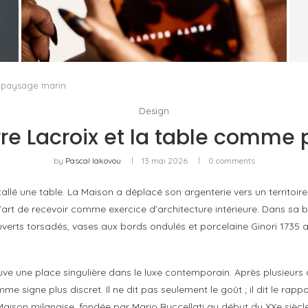
FENTY BEAUTY EXPLORE LA TEXTURE COMME
LANGAGE AVEC LE SUN STALK’R SOUFFLÉ...
by
Pascal Iakovou
me paysage marin
Design
erre Lacroix et la table comm
by
Pascal Iakovou
13 mai 2026
0 comments
tallé une table. La Maison a déplacé son argenterie vers un territoi
t de recevoir comme exercice d’architecture intérieure. Dans sa bo
verts torsadés, vases aux bords ondulés et porcelaine Ginori 173
ve une place singulière dans le luxe contemporain. Après plusieurs a
 signe plus discret. Il ne dit pas seulement le goût ; il dit le rapp
Maison milanaise, fondée par Mario Buccellati au début du XXe siècle,