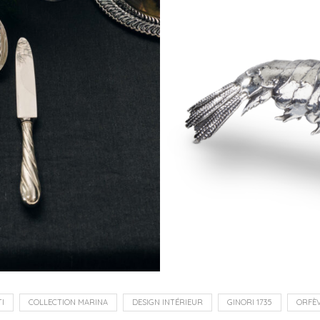
I
COLLECTION MARINA
DESIGN INTÉRIEUR
GINORI 1735
ORFÈV