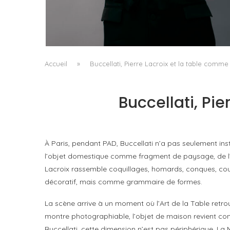
L’ÉMERGENCE D’UNE NOUVELLE
CARTOGRAPHIE CULTURELLE DU LUXE...
by
Pascal Iakovou
Accueil
»
Buccellati, Pierre Lacroix et la table com
Buccellati, Pi
À Paris, pendant PAD, Buccellati n’a pas seulement ins
l’objet domestique comme fragment de paysage, de l’ar
Lacroix rassemble coquillages, homards, conques, cou
décoratif, mais comme grammaire de formes.
La scène arrive à un moment où l’Art de la Table retrou
montre photographiable, l’objet de maison revient comme
Buccellati, cette dimension n’est pas périphérique. La 