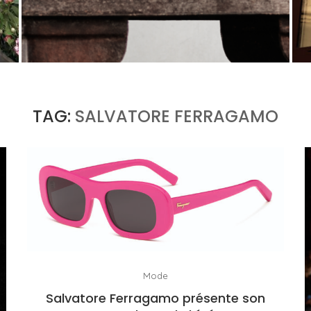
U
PORT CHARLOTTE 10 : CE QUE 40 PPM DIT
D’UNE RÉCOMPENSE SANS...
by
Pascal Iakovou
TAG:
SALVATORE FERRAGAMO
Mode
Salvatore Ferragamo présente son