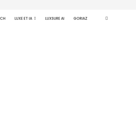
ECH
LUXE ET IA
LUXSURE AI
GORIAZ