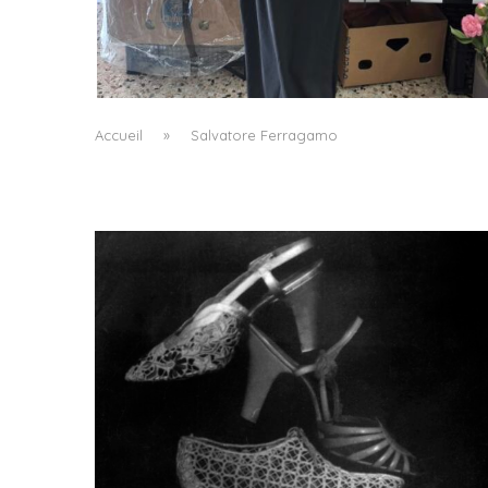
LE BAULETTO DE MM6 MAISON MARGIELA, O
LA GÉOMÉTRIE COMME SEUL ORNEMENT
by
Pascal Iakovou
Accueil
»
Salvatore Ferragamo