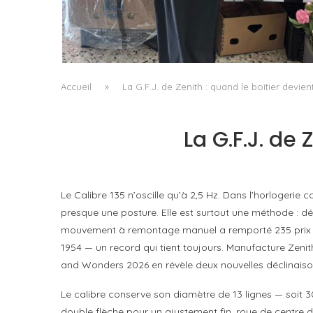
LE BAULETTO DE MM6 MAISON MARGIELA, O
LA GÉOMÉTRIE COMME SEUL ORNEMENT
by
Pascal Iakovou
Accueil
»
La G.F.J. de Zenith : quand le boîtier devien
La G.F.J. de 
Le Calibre 135 n’oscille qu’à 2,5 Hz. Dans l’horloger
presque une posture. Elle est surtout une méthode : 
mouvement à remontage manuel a remporté 235 prix dan
1954 — un record qui tient toujours. Manufacture Zenith
and Wonders 2026 en révèle deux nouvelles déclinaison
Le calibre conserve son diamètre de 13 lignes — soit 30
double flèche pour un ajustement fin, roue de centre dé