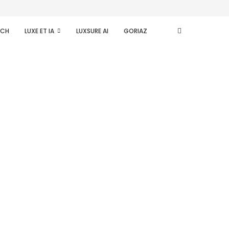
ECH
LUXE ET IA
LUXSURE AI
GORIAZ