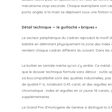
mécanisme stop-seconde. Chaque exemplaire sort certif
ponts anglés à la main se déploient sous une finition 
Détail technique — le guilloché « briques »
Le secteur périphérique du cadran reproduit le motif de
lisibilité en délimitant physiquement la zone des index d
rendent chaque cadran différent du suivant. Dans les d
Le boîtier en tantale mérite qu’on s’y arrête. Ce métal, 
que le dossier technique formule sans détour : outils sp
sa biocompatibilité sont des qualités industrielles, pa
de qualité F-G, totalisant 0,45 carat, et des aiguilles
chromatique : index et aiguilles en or jaune 18 carats
supplémentaires.
Le Grand Prix d’Horlogerie de Genève a distingué la G