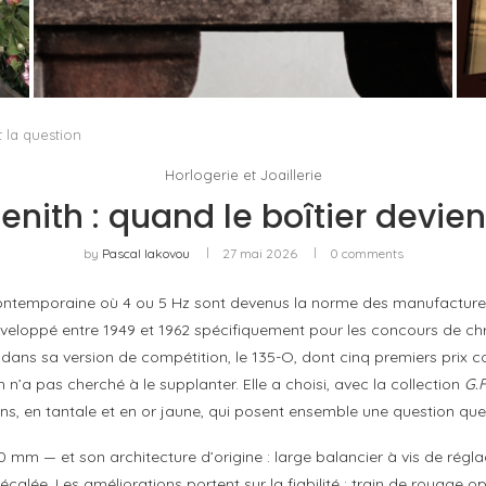
U
PORT CHARLOTTE 10 : CE QUE 40 PPM DIT
D’UNE RÉCOMPENSE SANS...
by
Pascal Iakovou
t la question
Horlogerie et Joaillerie
Zenith : quand le boîtier devie
by
Pascal Iakovou
27 mai 2026
0 comments
ie contemporaine où 4 ou 5 Hz sont devenus la norme des manufacture
développé entre 1949 et 1962 spécifiquement pour les concours de c
s sa version de compétition, le 135-O, dont cinq premiers prix con
 n’a pas cherché à le supplanter. Elle a choisi, avec la collection
G.F
s, en tantale et en or jaune, qui posent ensemble une question que 
 mm — et son architecture d’origine : large balancier à vis de régla
calée. Les améliorations portent sur la fiabilité : train de rouage 