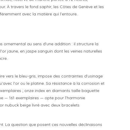
. À travers le fond saphir, les Côtes de Genève et les
fféremment avec la matière qui l’entoure.
 ornemental au sens d’une addition : il structure la
 l’or jaune, en jaspe sanguin dont les veines naturelles
cre.
 tire vers le bleu-gris, impose des contraintes d’usinage
’avec l’or ou le platine. Sa résistance à la corrosion et
 exemplaires ; onze index en diamants taille baguette
aune — 161 exemplaires — opte pour l’harmonie
tor nubuck beige livré avec deux bracelets
nt. La question que posent ces nouvelles déclinaisons