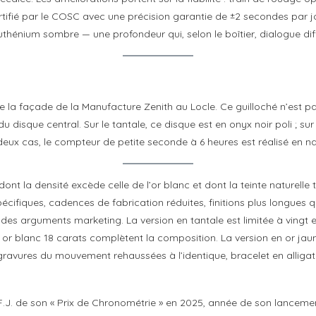
ié par le COSC avec une précision garantie de ±2 secondes par jour
ruthénium sombre — une profondeur qui, selon le boîtier, dialogue di
 la façade de la Manufacture Zenith au Locle. Ce guilloché n’est pas
u disque central. Sur le tantale, ce disque est en onyx noir poli ; sur
eux cas, le compteur de petite seconde à 6 heures est réalisé en na
dont la densité excède celle de l’or blanc et dont la teinte naturelle
écifiques, cadences de fabrication réduites, finitions plus longues qu
s des arguments marketing. La version en tantale est limitée à vingt
 en or blanc 18 carats complètent la composition. La version en or j
, gravures du mouvement rehaussées à l’identique, bracelet en alliga
.F.J. de son « Prix de Chronométrie » en 2025, année de son lanceme