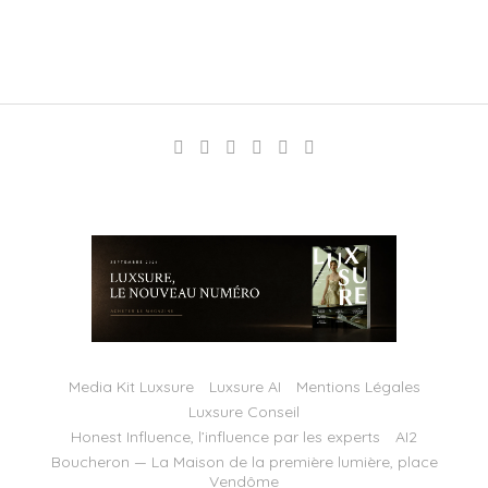
Media Kit Luxsure
Luxsure AI
Mentions Légales
Luxsure Conseil
Honest Influence, l’influence par les experts
AI2
Boucheron — La Maison de la première lumière, place
Vendôme