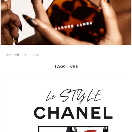
FENTY BEAUTY EXPLORE LA TEXTURE COMME LANGAGE
AVEC LE SUN STALK’R SOUFFLÉ...
Accueil
»
livre
TAG:
LIVRE