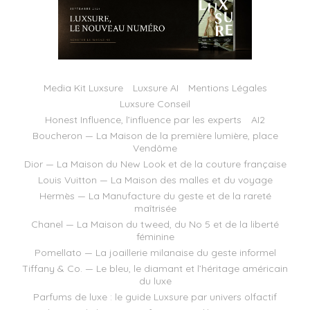
Media Kit Luxsure
Luxsure AI
Mentions Légales
Luxsure Conseil
Honest Influence, l’influence par les experts
AI2
Boucheron — La Maison de la première lumière, place
Vendôme
Dior — La Maison du New Look et de la couture française
Louis Vuitton — La Maison des malles et du voyage
Hermès — La Manufacture du geste et de la rareté
maîtrisée
Chanel — La Maison du tweed, du No 5 et de la liberté
féminine
Pomellato — La joaillerie milanaise du geste informel
Tiffany & Co. — Le bleu, le diamant et l’héritage américain
du luxe
Parfums de luxe : le guide Luxsure par univers olfactif