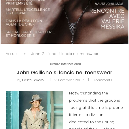
LUXSURE MAGAZINE SPRING-SUMMER 2025: A
MANIFESTO OF RADICAL BEAUTY AND EXCEPTIONAL
JEWELLERY...
Accueil
»
John Galliano si lancia nel menswear
Luxsure International
John Galliano si lancia nel menswear
by
Pascal Iakovou
16 December 2009
0 comments
Notwithstanding the
problems that the group is
facing at this time is proprio
Ittierre – a division
dedicated to the young
people of the IT Holding