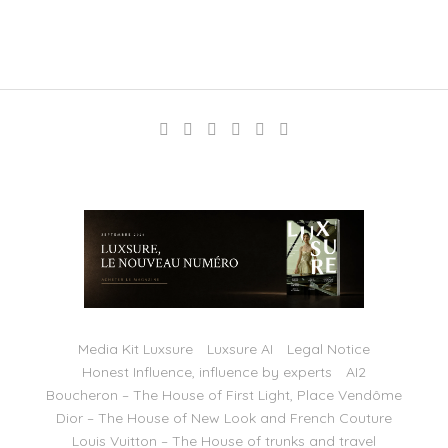
Media Kit Luxsure
Luxsure AI
Legal Notice
Honest Influence, influence by experts
AI2
Boucheron – The House of First Light, Place Vendôme
Dior – The House of New Look and French Couture
Louis Vuitton – The House of trunks and travel