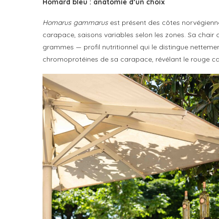
Homard bleu : anatomie d’un choix
Homarus gammarus
est présent des côtes norvégienne
carapace, saisons variables selon les zones. Sa chai
grammes — profil nutritionnel qui le distingue nettemen
chromoprotéines de sa carapace, révélant le rouge car