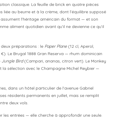
ion classique. La feuille de brick en quatre pièces
s liée au beurre et à la crème, dont l’équilibre supposé
€) assument l’héritage américain du format — et son
me aliment quotidien avant qu’il ne devienne ce qu’il
 deux préparations : le
Paper Plane
(12 cl, Aperol,
32 €). Le Brugal 1888 Gran Reserva — rhum dominicain
e
Jungle Bird
(Campari, ananas, citron vert). Le Monkey
lôt la sélection avec le Champagne Michel Reybier —
es, dans un hôtel particulier de l’avenue Gabriel
ses résidents permanents en juillet, mais se remplit
ntre deux vols.
r les entrées — elle cherche à approfondir une seule.