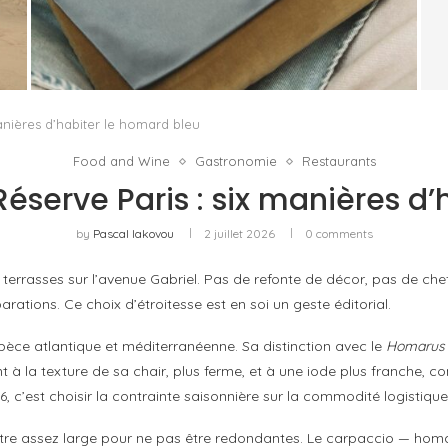
LE RETOUR DE KERING COMMENCE HORS DE
E
GUCCI
by
PASCAL IAKOVOU
anières d’habiter le homard bleu
Food and Wine
Gastronomie
Restaurants
Réserve Paris : six manières d
by
Pascal Iakovou
2 juillet 2026
0 comments
terrasses sur l’avenue Gabriel. Pas de refonte de décor, pas de ch
arations. Ce choix d’étroitesse est en soi un geste éditorial.
espèce atlantique et méditerranéenne. Sa distinction avec le
Homarus 
nt à la texture de sa chair, plus ferme, et à une iode plus franche,
26, c’est choisir la contrainte saisonnière sur la commodité logistique
tre assez large pour ne pas être redondantes. Le carpaccio — homar