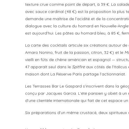
texture crue comme point de départ, à 39 €. La salade 
avec sauce cardinal (48 €) est la proposition la plus t
demande une maîtrise de l’acidité et de la concentrati
dialogue avec la culture du homard en Nouvelle-Anglete
est aujourd’hui. Les pâtes au homard bleu, à 85 €, ferm
La carte des cocktails articule six créations autour d
Amaro Nonino, fruit de la passion, citron, 32 €) et le
Ma
vieilli en fûts de chêne américain et espagnol — struct
47 apparaît seul dans le
Spitfire
aux côtés de l’Italicus
maison dont La Réserve Paris partage l’actionnariat.
Les Terrasses Bar Le Gaspard s’inscrivent dans la géog
conçu par Jacques Garcia. L’été parisien y obéit à un r
d’une clientèle internationale qui fait de cet espace u
Six préparations d’un même crustacé, deux spiritueux d