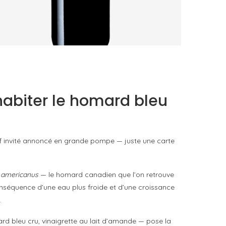
AURORE DE DAUZAC 2021 : CE QUE LES
GRAVES SABLEUSES DE MARGAUX...
by
Pascal Iakovou
’habiter le homard bleu
ef invité annoncé en grande pompe — juste une carte
americanus
— le homard canadien que l’on retrouve
 conséquence d’une eau plus froide et d’une croissance
.
d bleu cru, vinaigrette au lait d’amande — pose la