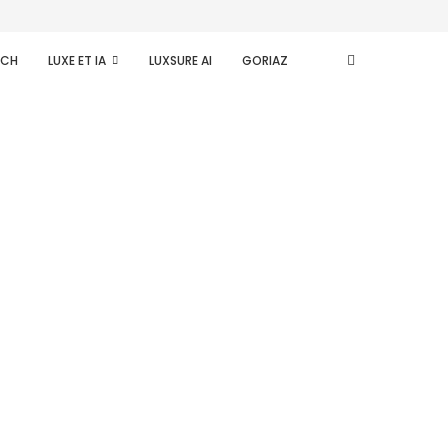
ECH
LUXE ET IA
LUXSURE AI
GORIAZ