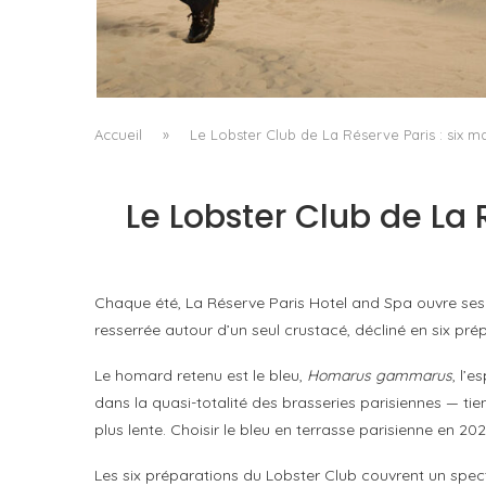
LA VAGUE COMME GRAMMAIRE MASCULIN
by
PASCAL IAKOVOU
Accueil
»
Le Lobster Club de La Réserve Paris : six m
Le Lobster Club de La 
Chaque été, La Réserve Paris Hotel and Spa ouvre ses 
resserrée autour d’un seul crustacé, décliné en six prép
Le homard retenu est le bleu,
Homarus gammarus
, l’
dans la quasi-totalité des brasseries parisiennes — tie
plus lente. Choisir le bleu en terrasse parisienne en 20
Les six préparations du Lobster Club couvrent un spec