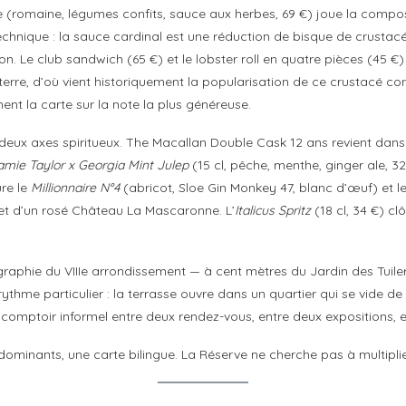
(romaine, légumes confits, sauce aux herbes, 69 €) joue la composit
echnique : la sauce cardinal est une réduction de bisque de crustacé
on. Le club sandwich (65 €) et le lobster roll en quatre pièces (45 
rre, d’où vient historiquement la popularisation de ce crustacé com
ent la carte sur la note la plus généreuse.
e deux axes spiritueux. The Macallan Double Cask 12 ans revient dans
mie Taylor x Georgia Mint Julep
(15 cl, pêche, menthe, ginger ale, 
ure le
Millionnaire N°4
(abricot, Sloe Gin Monkey 47, blanc d’œuf) et l
 et d’un rosé Château La Mascaronne. L’
Italicus Spritz
(18 cl, 34 €) c
raphie du VIIIe arrondissement — à cent mètres du Jardin des Tuileri
ythme particulier : la terrasse ouvre dans un quartier qui se vide de 
n comptoir informel entre deux rendez-vous, entre deux expositions, e
ominants, une carte bilingue. La Réserve ne cherche pas à multiplie