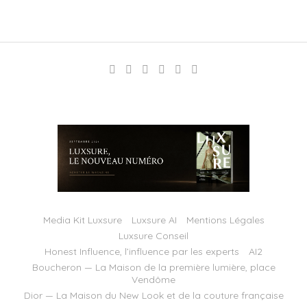
Media Kit Luxsure
Luxsure AI
Mentions Légales
Luxsure Conseil
Honest Influence, l’influence par les experts
AI2
Boucheron — La Maison de la première lumière, place
Vendôme
Dior — La Maison du New Look et de la couture française