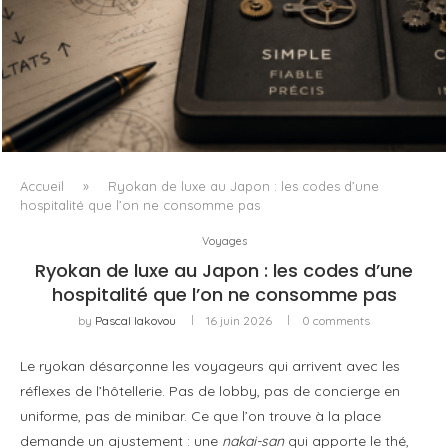
L’OBSESSION DES AGENTS IA MASQUE SOUVENT LE VRAI
PROBLÈME
Accueil
»
Ryokan de luxe au Japon : les codes d’une
hospitalité que l’on ne consomme pas
Voyages
Ryokan de luxe au Japon : les codes d’une
hospitalité que l’on ne consomme pas
by
Pascal Iakovou
16 juin 2026
0 comments
Le ryokan désarçonne les voyageurs qui arrivent avec les
réflexes de l’hôtellerie. Pas de lobby, pas de concierge en
uniforme, pas de minibar. Ce que l’on trouve à la place
demande un ajustement : une
nakai-san
qui apporte le thé,