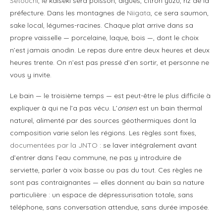
Setouchi
, le kaiseki sera poisson, algues, citron yuzu, riz de la
préfecture. Dans les montagnes de
Niigata
, ce sera saumon,
sake local, légumes-racines. Chaque plat arrive dans sa
propre vaisselle — porcelaine, laque, bois —, dont le choix
n’est jamais anodin. Le repas dure entre deux heures et deux
heures trente. On n’est pas pressé d’en sortir, et personne ne
vous y invite.
Le bain — le troisième temps — est peut-être le plus difficile à
expliquer à qui ne l’a pas vécu. L’
onsen
est un bain thermal
naturel, alimenté par des sources géothermiques dont la
composition varie selon les régions. Les règles sont fixes,
documentées par la JNTO
: se laver intégralement avant
d’entrer dans l’eau commune, ne pas y introduire de
serviette, parler à voix basse ou pas du tout. Ces règles ne
sont pas contraignantes — elles donnent au bain sa nature
particulière : un espace de dépressurisation totale, sans
téléphone, sans conversation attendue, sans durée imposée.