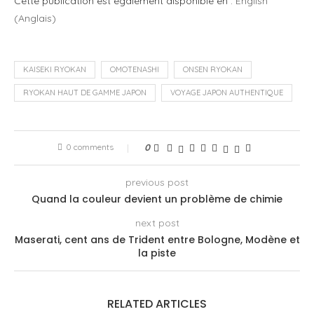
Cette publication est également disponible en :
English
(
Anglais
)
KAISEKI RYOKAN
OMOTENASHI
ONSEN RYOKAN
RYOKAN HAUT DE GAMME JAPON
VOYAGE JAPON AUTHENTIQUE
0 comments
0
previous post
Quand la couleur devient un problème de chimie
next post
Maserati, cent ans de Trident entre Bologne, Modène et
la piste
RELATED ARTICLES