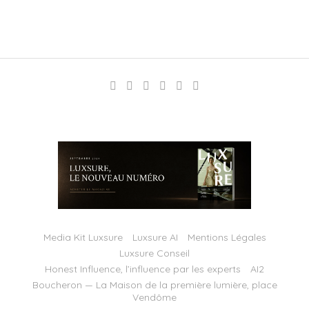
Media Kit Luxsure
Luxsure AI
Mentions Légales
Luxsure Conseil
Honest Influence, l’influence par les experts
AI2
Boucheron — La Maison de la première lumière, place
Vendôme