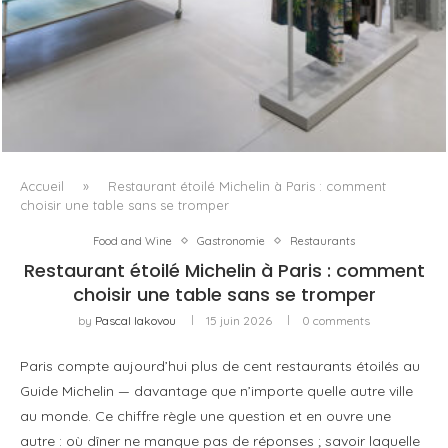
ISSEY MIYAKE AU 45 MADISON AVENUE : LE PLI COMME
PRINCIPE ARCHITECTURAL
Accueil
»
Restaurant étoilé Michelin à Paris : comment
choisir une table sans se tromper
Food and Wine
Gastronomie
Restaurants
Restaurant étoilé Michelin à Paris : comment
choisir une table sans se tromper
by
Pascal Iakovou
15 juin 2026
0 comments
Paris compte aujourd’hui plus de cent restaurants étoilés au
Guide Michelin — davantage que n’importe quelle autre ville
au monde. Ce chiffre règle une question et en ouvre une
autre : où dîner ne manque pas de réponses ; savoir laquelle