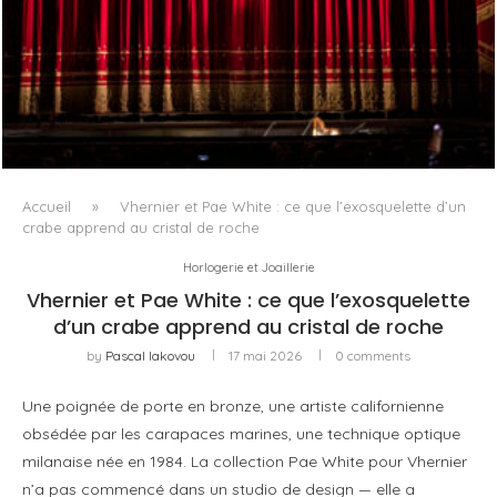
PORTRAIT MILANO, OU L’OPÉRA COMME ART DE SÉJOUR
Accueil
»
Vhernier et Pae White : ce que l’exosquelette d’un
crabe apprend au cristal de roche
Horlogerie et Joaillerie
Vhernier et Pae White : ce que l’exosquelette
d’un crabe apprend au cristal de roche
by
Pascal Iakovou
17 mai 2026
0 comments
Une poignée de porte en bronze, une artiste californienne
obsédée par les carapaces marines, une technique optique
milanaise née en 1984. La collection Pae White pour Vhernier
n’a pas commencé dans un studio de design — elle a