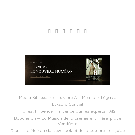
Media Kit Luxsure
Luxsure AI
Mentions Légales
Luxsure Conseil
Honest Influence, l’influence par les experts
AI2
Boucheron — La Maison de la première lumière, place
Vendôme
Dior — La Maison du New Look et de la couture française