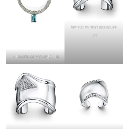
18Y MD PV RGT BONCUFF
MD
PT RDDI12.32FVS1 DNDLI NL