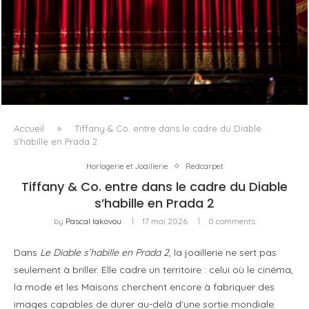
PORTRAIT MILANO, OU L’OPÉRA COMME ART DE SÉJOUR
Accueil
»
Tiffany & Co. entre dans le cadre du Diable
s’habille en Prada 2
Horlogerie et Joaillerie
Redcarpet
Tiffany & Co. entre dans le cadre du Diable
s’habille en Prada 2
by
Pascal Iakovou
17 mai 2026
0 comments
Dans
Le Diable s’habille en Prada 2
, la joaillerie ne sert pas
seulement à briller. Elle cadre un territoire : celui où le cinéma,
la mode et les Maisons cherchent encore à fabriquer des
images capables de durer au-delà d’une sortie mondiale.