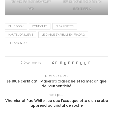
18Y MD PV RGT BONCUFF
18Y DI BONE RG 7, 18Y DI
MD
BONE RG 6
BLUE BOOK
BONE CUFF
ELSA PERETTI
HAUTE JOAILLERIE
LE DIABLE S’HABILLE EN PRADA 2
TIFFANY & CO.
0 comments
0
previous post
Le 100e certificat : Maserati Classiche et la mécanique
de l’authenticité
next post
Vhernier et Pae White : ce que l’exosquelette d’un crabe
apprend au cristal de roche