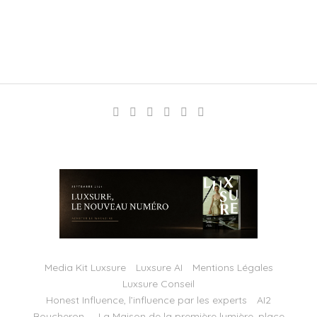
Media Kit Luxsure
Luxsure AI
Mentions Légales
Luxsure Conseil
Honest Influence, l’influence par les experts
AI2
Boucheron — La Maison de la première lumière, place