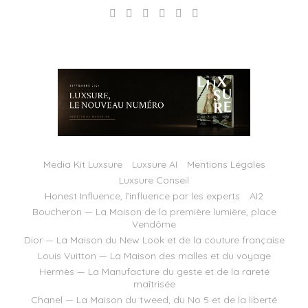
Media Kit Luxsure
Luxsure AI
Mentions Légales
Luxsure Conseil
Honest Influence, l’influence par les experts
AI2
Boucheron — La Maison de la première lumière, place
Vendôme
Dior — La Maison du New Look et de la couture française
Louis Vuitton — La Maison des malles et du voyage
Hermès — La Manufacture du geste et de la rareté
maîtrisée
Chanel — La Maison du tweed, du No 5 et de la liberté