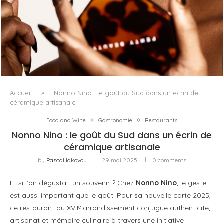
FENTY BEAUTY EXPLORE LA TEXTURE COMME LANGAGE
AVEC LE SUN STALK’R SOUFFLÉ...
Accueil
»
Nonno Nino : le goût du Sud dans un écrin de
céramique artisanale
Food and Wine
Gastronomie
Restaurants
Nonno Nino : le goût du Sud dans un écrin de
céramique artisanale
by
Pascal Iakovou
29 mai 2025
0 comments
Et si l’on dégustait un souvenir ? Chez
Nonno Nino
, le geste
est aussi important que le goût. Pour sa nouvelle carte 2025,
ce restaurant du XVIIᵉ arrondissement conjugue authenticité,
artisanat et mémoire culinaire à travers une initiative