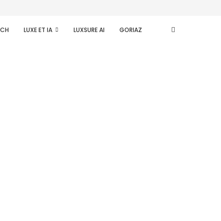
ECH
LUXE ET IA
LUXSURE AI
GORIAZ