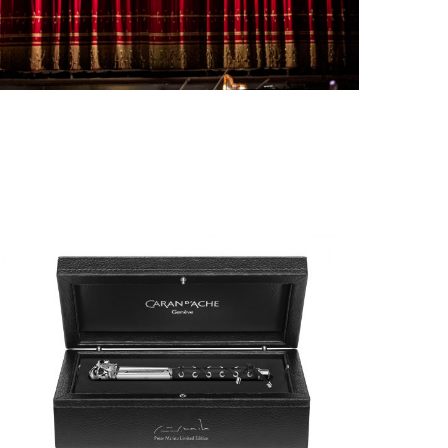
PORTRAIT MILANO, OU L’OPÉRA COMME ART
DE SÉJOUR
by
Pascal Iakovou