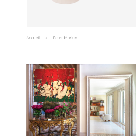
TRUDON DÉPLACE LE PARFUM VERS LE GEST
QUOTIDIEN
by
PASCAL IAKOVOU
Accueil
»
Peter Marino