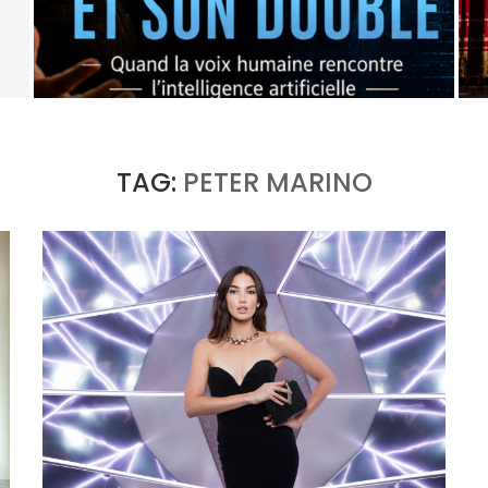
E
OPÉRA X IA : L’ORIGINAL ET SON DOUBLE
by
Pascal Iakovou
TAG:
PETER MARINO