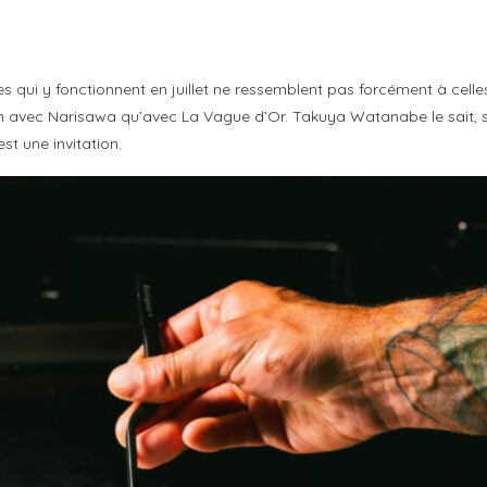
ses qui y fonctionnent en juillet ne ressemblent pas forcément à celle
n avec Narisawa qu’avec La Vague d’Or. Takuya Watanabe le sait, 
t une invitation.