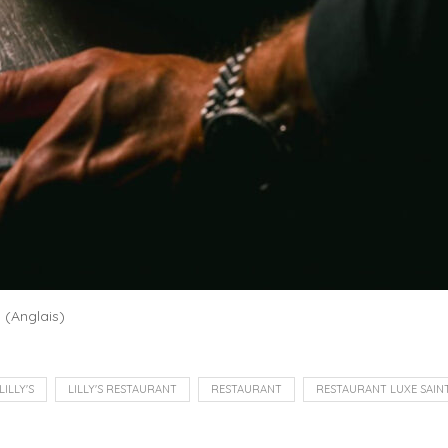
h
(
Anglais
)
LILLY'S
LILLY'S RESTAURANT
RESTAURANT
RESTAURANT LUXE SAIN