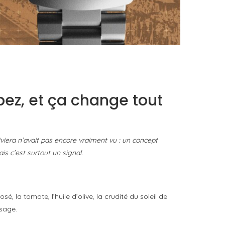
TAG HEUER FORMULA 1 SOLARGRAPH X INDY
500, LA MONTRE-OUTIL COMME MANIFESTE...
by
Pascal Iakovou
opez, et ça change tout
iviera n’avait pas encore vraiment vu : un concept
is c’est surtout un signal.
sé, la tomate, l’huile d’olive, la crudité du soleil de
ysage.