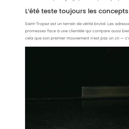
L’été teste toujours les concepts
Saint-Tropez est un terrain de vérité brutal. Les adres
promesses face à une clientèle qui compare aussi bie
cela que son premier mouvement n’est pas un cri — c’es