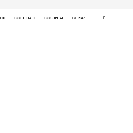
ECH
LUXE ET IA
LUXSURE AI
GORIAZ