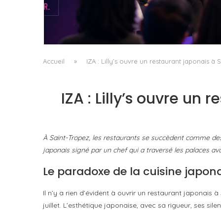
DANS LA TECH, LA PARITÉ N’EST PLUS UN
SUJET D’IMAGE MAIS DE...
by
Pascal Iakovou
Accueil
»
IZA : Lilly’s ouvre un restaurant japonais à
IZA : Lilly’s ouvre un
À Saint-Tropez, les restaurants se succèdent comme des s
japonais signé par un chef qui a traversé les palaces ava
Le paradoxe de la cuisine japon
Il n’y a rien d’évident à ouvrir un restaurant japonais à 
juillet. L’esthétique japonaise, avec sa rigueur, ses 