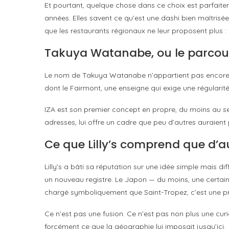
Et pourtant, quelque chose dans ce choix est parfaite
années. Elles savent ce qu’est une dashi bien maîtrisée
que les restaurants régionaux ne leur proposent plus : 
Takuya Watanabe, ou le parcour
Le nom de Takuya Watanabe n’appartient pas encore au
dont le Fairmont, une enseigne qui exige une régularité 
IZA est son premier concept en propre, du moins au sein
adresses, lui offre un cadre que peu d’autres auraient p
Ce que Lilly’s comprend que d’a
Lilly’s a bâti sa réputation sur une idée simple mais dif
un nouveau registre. Le Japon — du moins, une certaine
chargé symboliquement que Saint-Tropez, c’est une pri
Ce n’est pas une fusion. Ce n’est pas non plus une curiosi
forcément ce que la géographie lui imposait jusqu’ici.