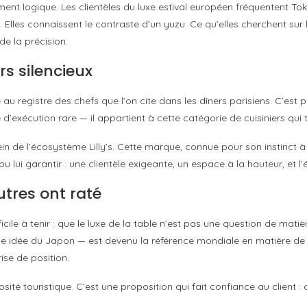
ment logique. Les clientèles du luxe estival européen fréquentent T
. Elles connaissent le contraste d’un yuzu. Ce qu’elles cherchent sur 
de la précision.
s silencieux
 registre des chefs que l’on cite dans les dîners parisiens. C’est
d’exécution rare — il appartient à cette catégorie de cuisiniers qui t
 de l’écosystème Lilly’s. Cette marque, connue pour son instinct à id
u lui garantir : une clientèle exigeante, un espace à la hauteur, et 
utres ont raté
ficile à tenir : que le luxe de la table n’est pas une question de mati
 idée du Japon — est devenu la référence mondiale en matière de rig
se de position.
té touristique. C’est une proposition qui fait confiance au client : celu