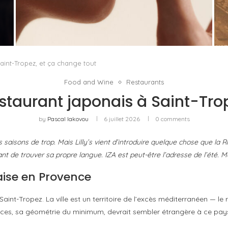
HEALTH & VITALITY HAIR RENEWAL
SUPPLEMENT DE KAT BURKI : QUAND LA...
by
Nathalie de Courtry
 Saint-Tropez, et ça change tout
Food and Wine
Restaurants
 restaurant japonais à Saint-Tr
by
Pascal Iakovou
6 juillet 2026
0 comments
aisons de trop. Mais Lilly’s vient d’introduire quelque chose que la R
nt de trouver sa propre langue. IZA est peut-être l’adresse de l’été. Ma
aise en Provence
Saint-Tropez. La ville est un territoire de l’excès méditerranéen — le ro
silences, sa géométrie du minimum, devrait sembler étrangère à ce pa