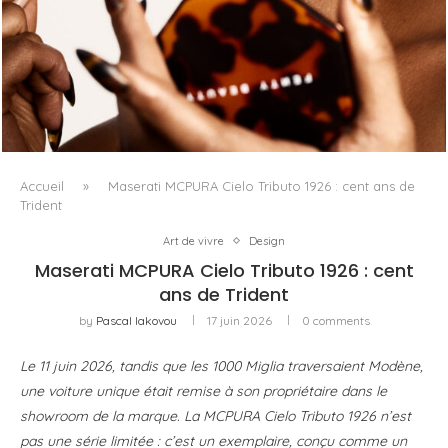
FENTY BEAUTY EXPLORE LA TEXTURE COMME LANGAGE
AVEC LE SUN STALK’R SOUFFLÉ...
Accueil
»
Maserati MCPURA Cielo Tributo 1926 : cent ans de
Trident
Art de vivre
Design
Maserati MCPURA Cielo Tributo 1926 : cent
ans de Trident
by
Pascal Iakovou
17 juin 2026
0 comments
Le 11 juin 2026, tandis que les 1000 Miglia traversaient Modène,
une voiture unique était remise à son propriétaire dans le
showroom de la marque. La MCPURA Cielo Tributo 1926 n’est
pas une série limitée : c’est un exemplaire, conçu comme un