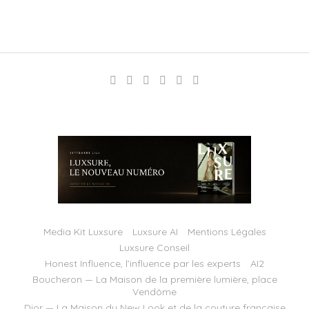
Media Kit Luxsure
Luxsure AI
Mentions Légales
Luxsure Conseil
Honest Influence, l’influence par les experts
AI2
Boucheron — La Maison de la première lumière, place
Vendôme
Dior — La Maison du New Look et de la couture française