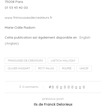
75008 Paris
01 53 43 40 00
www.frimoussesdecreateurs.fr
Marie-Odile Radom
Cette publication est également disponible en :
English
(
Anglais
)
FRIMOUSSES DE CRÉATEURS
LAETICIA HALLYDAY
OLIVIER MASSART
PETIT PALAIS
POUPÉE
UNICEF
0 comments
0
previous post
Ils de Franck Delorieux