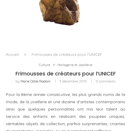
À WINGEN-SUR-MODER, QUINZE ANS DE CRISTAL
COMME TERRAIN D’ÉPREUVE
Accueil
»
Frimousses de créateurs pour l’UNICEF
Culture
Horlogerie et Joaillerie
Frimousses de créateurs pour l’UNICEF
by
Marie Odile Radom
5 décembre 2010
0 comments
Pour la 8ème année consécutive, les plus grands noms de la
mode, de la joaillerie et une dizaine d’artistes contemporains
ainsi que quelques personnalités ont mis leur talent au
service des enfants en réalisant des poupées uniques,
véritables objets de collection, parfois surprenantes, criantes
de mimétisme, espiègles, ou tout simplement raffinées.