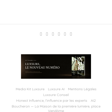
Media Kit Luxsure
Luxsure AI
Mentions Légales
Luxsure Conseil
Honest Influence, l’influence par les experts
AI2
Boucheron — La Maison de la première lumière, place
Vendôme