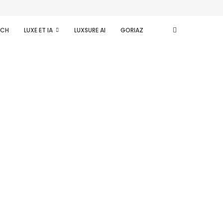
ECH
LUXE ET IA
LUXSURE AI
GORIAZ