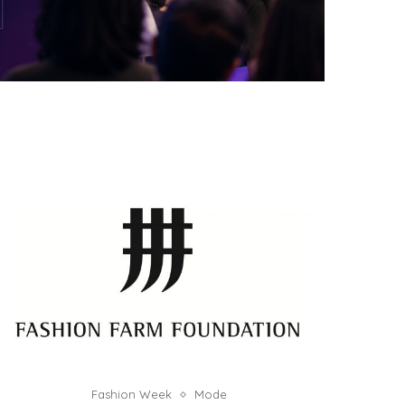
DANS LA TECH, LA PARITÉ N’EST PLUS UN
SUJET D’IMAGE MAIS DE...
by
Pascal Iakovou
Fashion Week
Mode