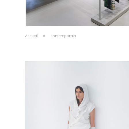
ISSEY MIYAKE AU 45 MADISON AVENUE : LE
PLI COMME PRINCIPE ARCHITECTURAL
by
Pascal Iakovou
Accueil
»
contemporain