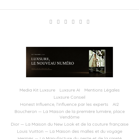
Media Kit Luxsure
Luxsure AI
Mentions Légales
Luxsure Conseil
Honest Influence, l’influence par les experts
AI2
Boucheron — La Maison de la première lumière, place
Vendôme
Dior — La Maison du New Look et de la couture française
Louis Vuitton — La Maison des malles et du voyage
Hermès — La Manufacture du geste et de la rareté