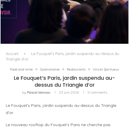
DANS LA TECH, LA PARITÉ N’EST PLUS UN SUJET D’IMAGE
MAIS DE...
Accueil
»
Le Fouquet’s Paris, jardin suspendu au-dessus du
Triangle d’or
Food and Wine
Gastronomie
Restaurants
Vins et Spiritueux
Le Fouquet’s Paris, jardin suspendu au-
dessus du Triangle d’or
by
Pascal Iakovou
23 juin 2026
0 comments
Le Fouquet’s Paris, jardin suspendu au-dessus du Triangle
d’or
Le nouveau rooftop du Fouquet’s Paris ne cherche pas