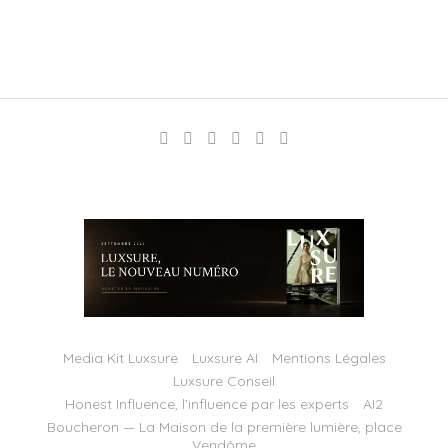
Media Kit Luxsure
Luxsure AI
Mentions Légales
Luxsure Conseil
Honest Influence, l’influence par les experts
AI2
Boucheron — La Maison de la première lumière, place
Vendôme