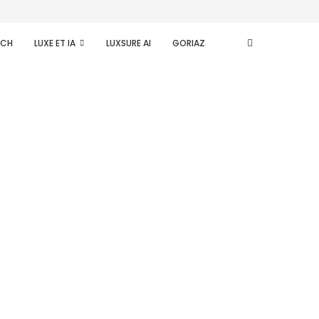
ECH
LUXE ET IA
LUXSURE AI
GORIAZ