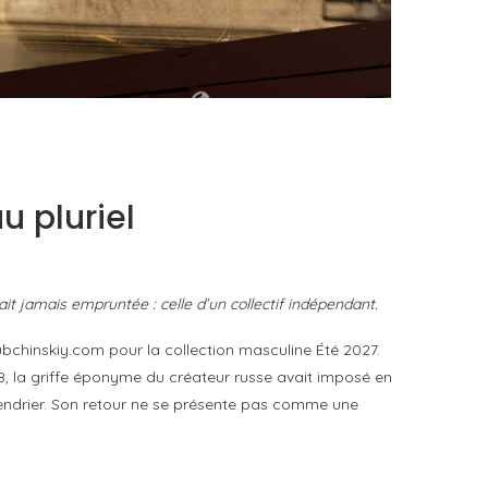
FAT BELLY, LA RÔTISSERIE ASIATIQUE COMME
CUISINE DU TEMPS LONG
by
PASCAL IAKOVOU
u pluriel
ait jamais empruntée : celle d’un collectif indépendant.
rubchinskiy.com pour la collection masculine Été 2027.
08, la griffe éponyme du créateur russe avait imposé en
lendrier. Son retour ne se présente pas comme une