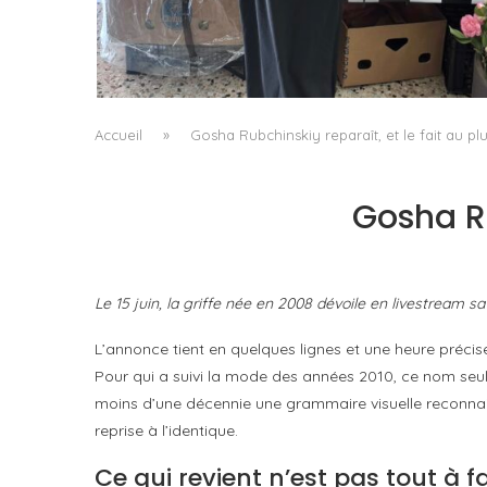
LE BAULETTO DE MM6 MAISON MARGIELA, O
LA GÉOMÉTRIE COMME SEUL ORNEMENT
by
Pascal Iakovou
Accueil
»
Gosha Rubchinskiy reparaît, et le fait au plu
Gosha Ru
Le 15 juin, la griffe née en 2008 dévoile en livestream sa
L’annonce tient en quelques lignes et une heure précise
Pour qui a suivi la mode des années 2010, ce nom seul 
moins d’une décennie une grammaire visuelle reconnai
reprise à l’identique.
Ce qui revient n’est pas tout à fa