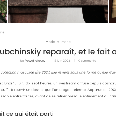
U
PORT CHARLOTTE 10 : CE QUE 40 PPM DIT
D’UNE RÉCOMPENSE SANS...
by
Pascal Iakovou
riel
Mode
Mode
bchinskiy reparaît, et le fait a
by
Pascal Iakovou
15 juin 2026
0 comments
 collection masculine Été 2027. Elle revient sous une forme qu’elle n’av
 : lundi 15 juin, dix-sept heures, un livestream diffusé depuis gosha
suffit à rouvrir un dossier que l’on croyait refermé. Apparue en 20
ssable entre toutes, avant de se retirer presque entièrement du ca
it ce qui était parti