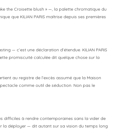
ake the Croisette blush » —, la palette chromatique du
anique que KILIAN PARIS maîtrise depuis ses premières
ting — c’est une déclaration d’étendue. KILIAN PARIS
Cette promiscuité calculée dit quelque chose sur la
artient au registre de l’excès assumé que la Maison
e spectacle comme outil de séduction. Non pas le
plus difficiles à rendre contemporaines sans la vider de
r la déployer — dit autant sur sa vision du temps long