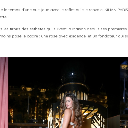
e le temps d’une nuit joue avec le reflet qu’elle renvoie. KILIAN PARI
tte.
 les tiroirs des esthètes qui suivent la Maison depuis ses premières
 au moins posé le cadre : une rose avec exigence, et un fondateur 