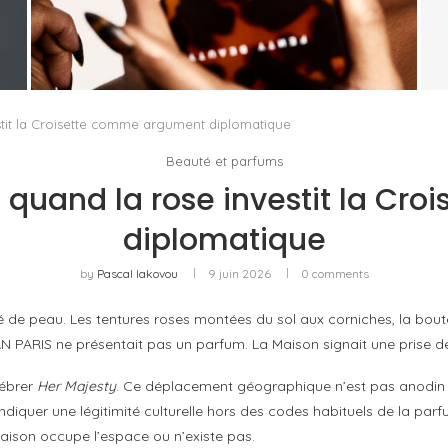
FENTY BEAUTY EXPLORE LA TEXTURE COMME
LANGAGE AVEC LE SUN STALK’R SOUFFLÉ...
by
Pascal Iakovou
stit la Croisette comme argument diplomatique
Beauté et parfums
: quand la rose investit la C
diplomatique
by
Pascal Iakovou
9 juin 2026
0 comments
é de peau. Les tentures roses montées du sol aux corniches, la bout
IAN PARIS ne présentait pas un parfum. La Maison signait une prise de
lébrer
Her Majesty
. Ce déplacement géographique n’est pas anodin : d
diquer une légitimité culturelle hors des codes habituels de la par
aison occupe l’espace ou n’existe pas.