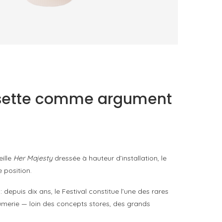
TRUDON DÉPLACE LE PARFUM VERS LE GESTE
QUOTIDIEN
by
PASCAL IAKOVOU
roisette comme argument
eille
Her Majesty
dressée à hauteur d’installation, le
 position.
epuis dix ans, le Festival constitue l’une des rares
fumerie — loin des concepts stores, des grands