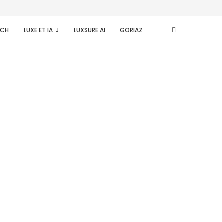
ECH
LUXE ET IA
LUXSURE AI
GORIAZ