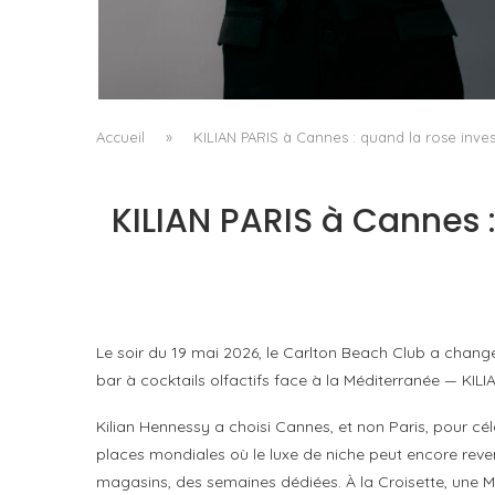
L’ÉMERGENCE D’UNE NOUVELLE
CARTOGRAPHIE CULTURELLE DU LUXE...
by
Pascal Iakovou
Accueil
»
KILIAN PARIS à Cannes : quand la rose inve
KILIAN PARIS à Cannes 
Le soir du 19 mai 2026, le Carlton Beach Club a chang
bar à cocktails olfactifs face à la Méditerranée — KIL
Kilian Hennessy a choisi Cannes, et non Paris, pour cé
places mondiales où le luxe de niche peut encore reven
magasins, des semaines dédiées. À la Croisette, une M