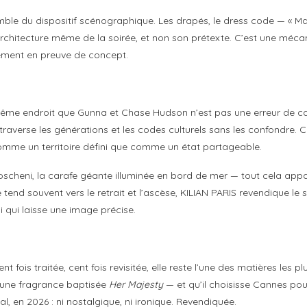
emble du dispositif scénographique. Les drapés, le dress code — « M
’architecture même de la soirée, et non son prétexte. C’est une méc
énement en preuve de concept.
même endroit que Gunna et Chase Hudson n’est pas une erreur de cas
 traverse les générations et les codes culturels sans les confondre. 
comme un territoire défini que comme un état partageable.
 Moscheni, la carafe géante illuminée en bord de mer — tout cela app
 tend souvent vers le retrait et l’ascèse, KILIAN PARIS revendique l
i qui laisse une image précise.
 fois traitée, cent fois revisitée, elle reste l’une des matières les 
’une fragrance baptisée
Her Majesty
— et qu’il choisisse Cannes pou
al, en 2026 : ni nostalgique, ni ironique. Revendiquée.