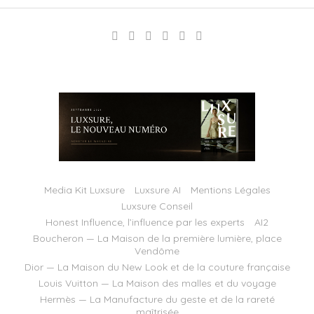
Media Kit Luxsure
Luxsure AI
Mentions Légales
Luxsure Conseil
Honest Influence, l’influence par les experts
AI2
Boucheron — La Maison de la première lumière, place
Vendôme
Dior — La Maison du New Look et de la couture française
Louis Vuitton — La Maison des malles et du voyage
Hermès — La Manufacture du geste et de la rareté
maîtrisée