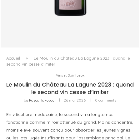
LALLIER R.021 BRUT ROSÉ, OU LA QUESTION DU ROSÉ
COMME VIN DE...
Accueil
»
Le Moulin du Château La Lagune 2023 : quand le
second vin cesse d’imiter
Vins et Spiritueux
Le Moulin du Château La Lagune 2023 : quand
le second vin cesse d’imiter
by
Pascal Iakovou
26 mai 2026
0 comments
En viticulture médocaine, le second vin a longtemps
fonctionné comme miroir atténué du grand. Moins concentré,
moins élevé, souvent conçu pour absorber les jeunes vignes
ou les lots jugés insuffisants pour l’assemblage principal. Le