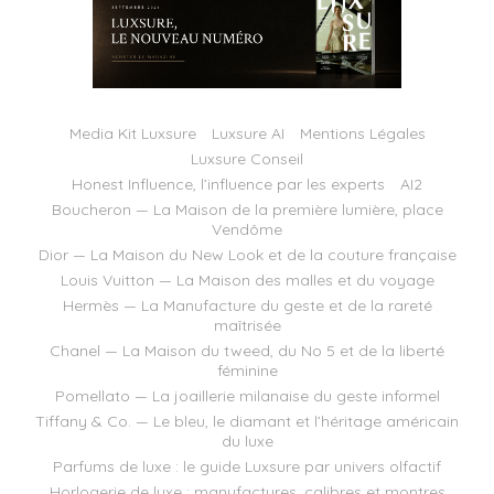
Media Kit Luxsure
Luxsure AI
Mentions Légales
Luxsure Conseil
Honest Influence, l’influence par les experts
AI2
Boucheron — La Maison de la première lumière, place
Vendôme
Dior — La Maison du New Look et de la couture française
Louis Vuitton — La Maison des malles et du voyage
Hermès — La Manufacture du geste et de la rareté
maîtrisée
Chanel — La Maison du tweed, du No 5 et de la liberté
féminine
Pomellato — La joaillerie milanaise du geste informel
Tiffany & Co. — Le bleu, le diamant et l’héritage américain
du luxe
Parfums de luxe : le guide Luxsure par univers olfactif
Horlogerie de luxe : manufactures, calibres et montres