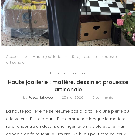
LE BAULETTO DE MM6 MAISON MARGIELA, OU LA
GÉOMÉTRIE COMME SEUL ORNEMENT
Accueil
»
Haute joaillerie : matière, dessin et prouesse
artisanale
Horlogerie et Joaillerie
Haute joaillerie : matière, dessin et prouesse
artisanale
by
Pascal Iakovou
25 mai 2026
0 comments
La haute joaillerie ne se résume pas à la taille d’une pierre ou
à la valeur d’un diamant. Elle commence lorsque la matière
rare rencontre un dessin, une ingénierie invisible et une main
capable de faire tenir la lumière. Un bijou peut être coûteux