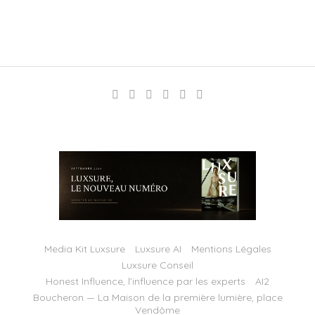
Media Kit Luxsure
Luxsure AI
Mentions Légales
Luxsure Conseil
Honest Influence, l’influence par les experts
AI2
Boucheron — La Maison de la première lumière, place
Vendôme