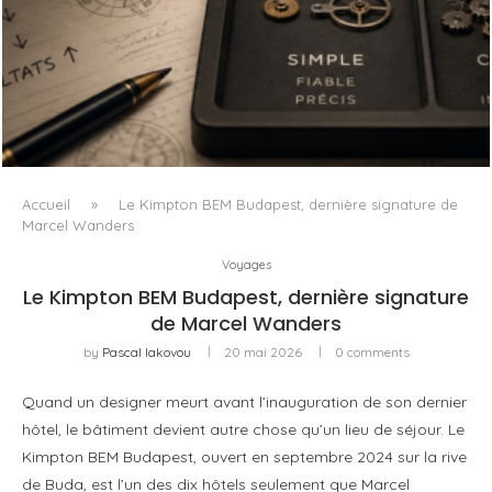
L’OBSESSION DES AGENTS IA MASQUE SOUVENT LE VRAI
PROBLÈME
Accueil
»
Le Kimpton BEM Budapest, dernière signature de
Marcel Wanders
Voyages
Le Kimpton BEM Budapest, dernière signature
de Marcel Wanders
by
Pascal Iakovou
20 mai 2026
0 comments
Quand un designer meurt avant l’inauguration de son dernier
hôtel, le bâtiment devient autre chose qu’un lieu de séjour. Le
Kimpton BEM Budapest, ouvert en septembre 2024 sur la rive
de Buda, est l’un des dix hôtels seulement que Marcel