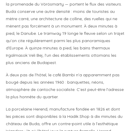
la promenade du Vörösmarty — portent le flux des visiteurs.
Buda conserve une autre densité : moins de touristes au
mètre carré, une architecture de colline, des ruelles qui ne
mènent pas forcément à un monument. À deux minutes à
pied, le Danube. Le tramway 19 longe le fleuve selon un trajet
qu’on cite régulièrement parmi les plus panoramiques
d’Europe. À quinze minutes à pied, les bains thermaux
Irgalmasok Veli Bej, l’un des établissements ottomans les
plus anciens de Budapest.
À deux pas de l’hôtel, le café Bambi n’a apparemment pas
bougé depuis les années 1960 : banquettes, néons,
atmosphère de cantoche socialiste. C’est peut-être l’adresse
la plus honnête du quartier.
La porcelaine Herend, manufacture fondée en 1826 et dont
les pièces sont disponibles à la Hadik Shop à dix minutes du
château de Buda, offre un contre-point utile à l’esthétique
Wanders : là où l’hôtel joue la rupture formelle, Herend