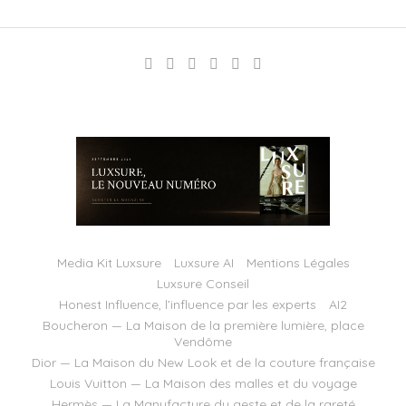
Media Kit Luxsure
Luxsure AI
Mentions Légales
Luxsure Conseil
Honest Influence, l’influence par les experts
AI2
Boucheron — La Maison de la première lumière, place
Vendôme
Dior — La Maison du New Look et de la couture française
Louis Vuitton — La Maison des malles et du voyage
Hermès — La Manufacture du geste et de la rareté