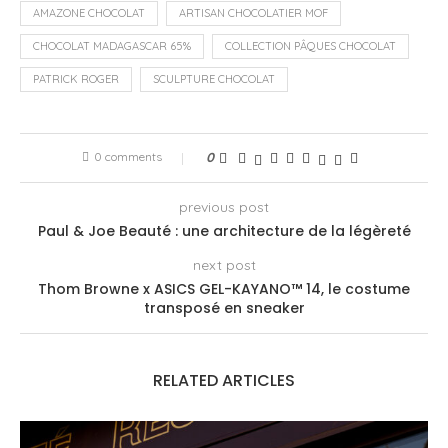
AMAZONE CHOCOLAT
ARTISAN CHOCOLATIER MOF
CHOCOLAT MADAGASCAR 65%
COLLECTION PÂQUES CHOCOLAT
PATRICK ROGER
SCULPTURE CHOCOLAT
0 comments
0
previous post
Paul & Joe Beauté : une architecture de la légèreté
next post
Thom Browne x ASICS GEL-KAYANO™ 14, le costume
transposé en sneaker
RELATED ARTICLES