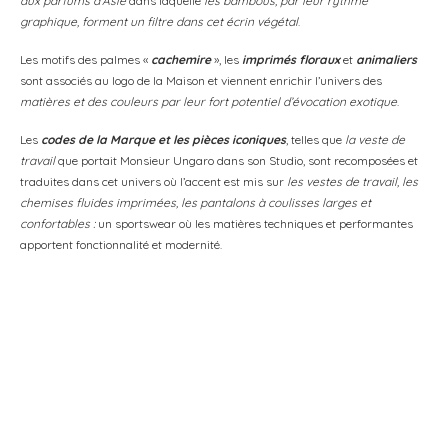
aux parfums d’Asie
dans laquelle
les bambous, par leur rythme
graphique, forment un filtre dans cet écrin végétal
.
Les motifs des palmes «
cachemire
», les
imprimés floraux
et
animaliers
sont associés au logo de la Maison et viennent enrichir l’univers des
matières et des couleurs par leur fort potentiel d’évocation exotique
.
Les
codes de la Marque et les pièces iconiques
, telles que
la veste de
travail
que portait Monsieur Ungaro dans son Studio, sont recomposées et
traduites dans cet univers où l’accent est mis sur
les vestes de travail, les
chemises fluides imprimées, les pantalons à coulisses larges et
confortables :
un sportswear où les matières techniques et performantes
apportent fonctionnalité et modernité.