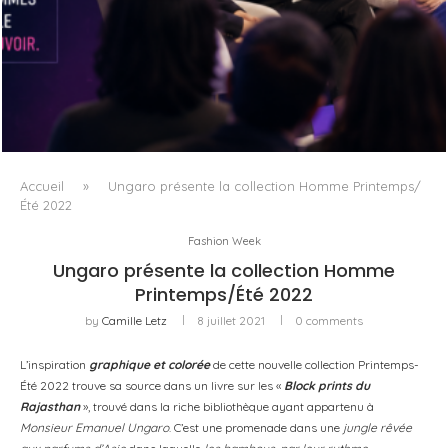
DANS LA TECH, LA PARITÉ N’EST PLUS UN SUJET D’IMAGE
MAIS DE...
Accueil
»
Ungaro présente la collection Homme Printemps/
Été 2022
Fashion Week
Ungaro présente la collection Homme
Printemps/Été 2022
by
Camille Letz
8 juillet 2021
0 comments
L’inspiration
graphique et colorée
de cette nouvelle collection Printemps-
Été 2022 trouve sa source dans un livre sur les «
Block prints du
Rajasthan
», trouvé dans la riche bibliothèque ayant appartenu à
Monsieur Emanuel Ungaro
. C’est une promenade dans une
jungle rêvée