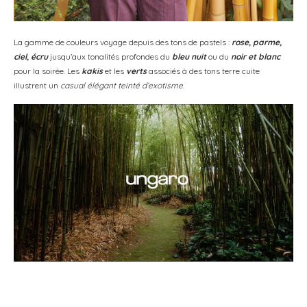
La gamme de couleurs voyage depuis des tons de pastels :
rose, parme,
ciel, écru
jusqu’aux tonalités profondes du
bleu nuit
ou du
noir et blanc
pour la soirée. Les
kakis
et les
verts
associés à des tons terre cuite
illustrent un
casual élégant teinté d’exotisme
.