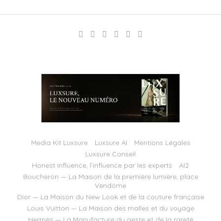
Media Kit Luxsure
Luxsure AI
Mentions Légales
Luxsure Conseil
Honest Influence, l’influence par les experts
AI2
Boucheron — La Maison de la première lumière, place
Vendôme
Dior — La Maison du New Look et de la couture française
Louis Vuitton — La Maison des malles et du voyage
Hermès — La Manufacture du geste et de la rareté