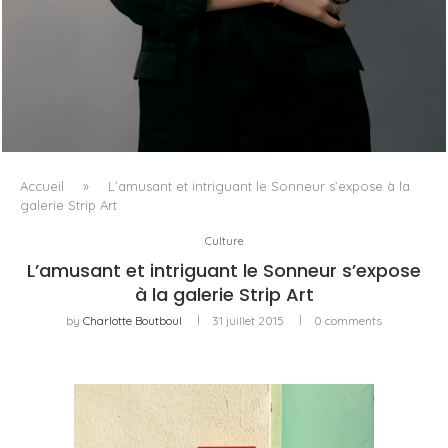
AYAKA MIYOSHI REJOINT BOUCHERON, OU
L’ÉMERGENCE D’UNE NOUVELLE CARTOGRAPHIE
CULTURELLE DU LUXE...
Accueil
»
L’amusant et intriguant le Sonneur s’expose à la
galerie Strip Art
Culture
L’amusant et intriguant le Sonneur s’expose
à la galerie Strip Art
by
Charlotte Boutboul
31 juillet 2015
0 comments