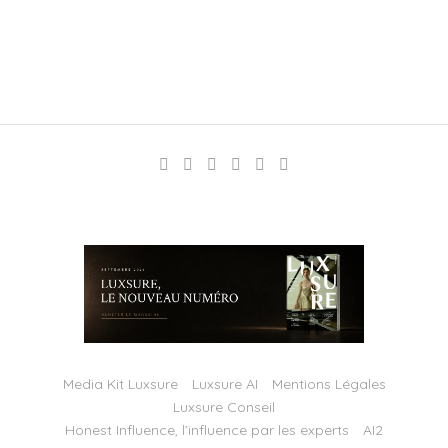
Media Kit Luxsure
Luxsure AI
Mentions Légales
Luxsure Conseil
Honest Influence, l’influence par les experts
AI2