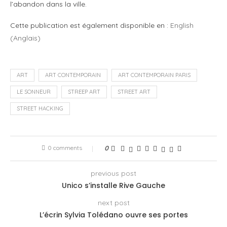
l’abandon dans la ville.
Cette publication est également disponible en :
English
(
Anglais
)
ART
ART CONTEMPORAIN
ART CONTEMPORAIN PARIS
LE SONNEUR
STREEP ART
STREET ART
STREET HACKING
0 comments
0
previous post
Unico s’installe Rive Gauche
next post
L’écrin Sylvia Tolédano ouvre ses portes