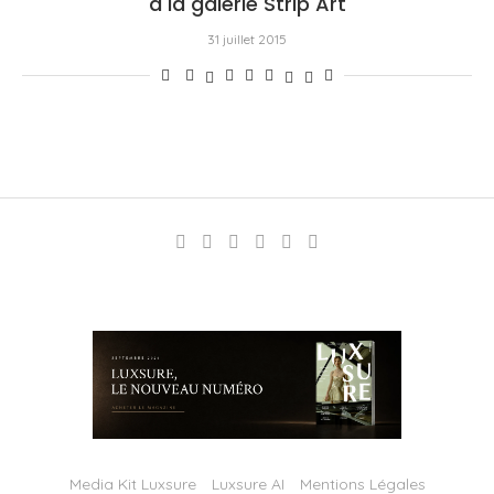
à la galerie Strip Art
31 juillet 2015
Media Kit Luxsure
Luxsure AI
Mentions Légales