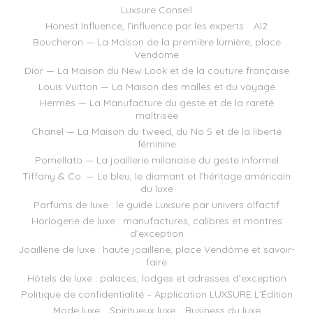
Luxsure Conseil
Honest Influence, l’influence par les experts
AI2
Boucheron — La Maison de la première lumière, place
Vendôme
Dior — La Maison du New Look et de la couture française
Louis Vuitton — La Maison des malles et du voyage
Hermès — La Manufacture du geste et de la rareté
maîtrisée
Chanel — La Maison du tweed, du No 5 et de la liberté
féminine
Pomellato — La joaillerie milanaise du geste informel
Tiffany & Co. — Le bleu, le diamant et l’héritage américain
du luxe
Parfums de luxe : le guide Luxsure par univers olfactif
Horlogerie de luxe : manufactures, calibres et montres
d’exception
Joaillerie de luxe : haute joaillerie, place Vendôme et savoir-
faire
Hôtels de luxe : palaces, lodges et adresses d’exception
Politique de confidentialité – Application LUXSURE L’Édition
Mode luxe
Spiritueux luxe
Business du luxe