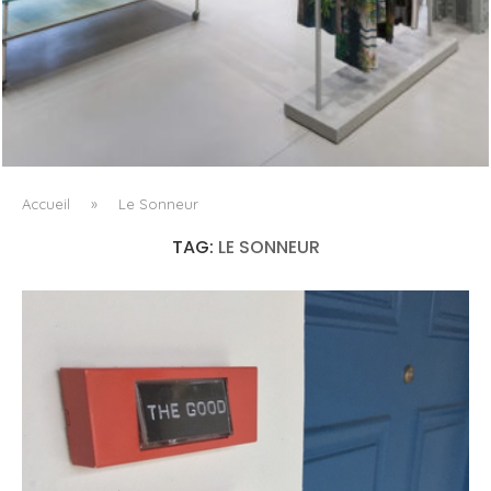
ISSEY MIYAKE AU 45 MADISON AVENUE : LE PLI COMME
PRINCIPE ARCHITECTURAL
Accueil
»
Le Sonneur
TAG:
LE SONNEUR