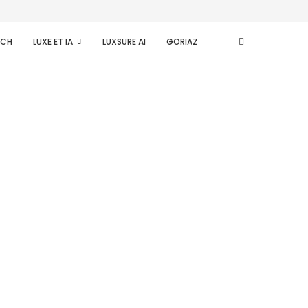
ECH
LUXE ET IA
LUXSURE AI
GORIAZ