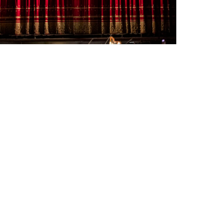
PORTRAIT MILANO, OU L’OPÉRA COMME ART
DE SÉJOUR
by
Pascal Iakovou