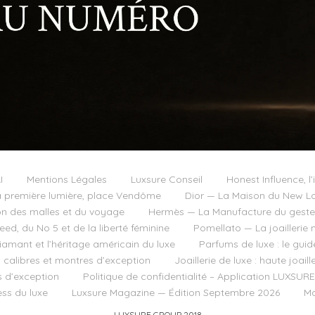
I
Mentions Légales
Luxsure Conseil
Honest Influence, l’
 première lumière, place Vendôme
Dior — La Maison du New Lo
on des malles et du voyage
Hermès — La Manufacture du geste e
d, du No 5 et de la liberté féminine
Pomellato — La joaillerie 
diamant et l’héritage américain du luxe
Parfums de luxe : le guid
, calibres et montres d’exception
Joaillerie de luxe : haute joai
s d’exception
Politique de confidentialité – Application LUXSURE
ss du luxe
Luxsure Magazine — Édition Septembre 2026
Ma
LUXSURE GROUP 2018