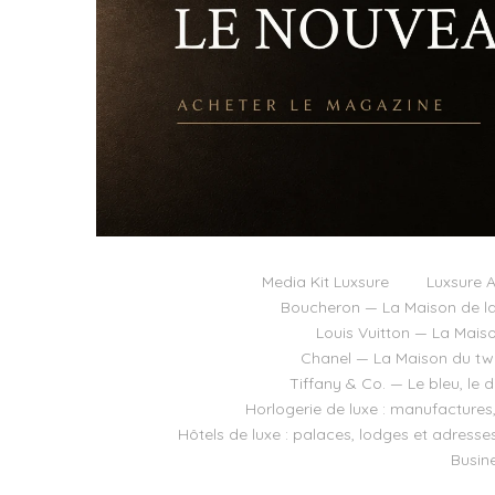
Media Kit Luxsure
Luxsure A
Boucheron — La Maison de la
Louis Vuitton — La Mais
Chanel — La Maison du twee
Tiffany & Co. — Le bleu, le 
Horlogerie de luxe : manufactures
Hôtels de luxe : palaces, lodges et adresse
Busine