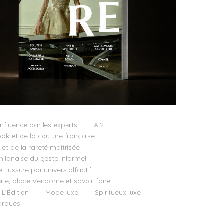
influence par les experts
AI2
ok et de la couture française
t de la rareté maîtrisée
milanaise du geste informel
e Luxsure par univers olfactif
llerie, place Vendôme et savoir-faire
 L’Édition
Mode luxe
Spiritueux luxe
rques