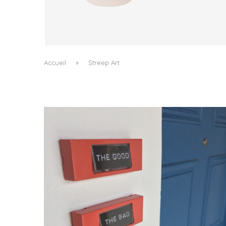
TRUDON DÉPLACE LE PARFUM VERS LE GEST
QUOTIDIEN
by
PASCAL IAKOVOU
Accueil
»
Streep Art