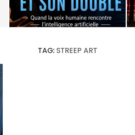
E
OPÉRA X IA : L’ORIGINAL ET SON DOUBLE
by
Pascal Iakovou
TAG:
STREEP ART