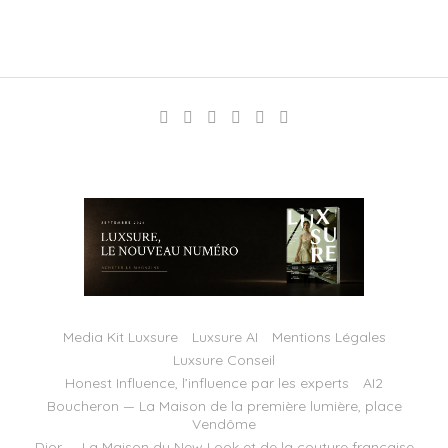
Media Kit Luxsure
Luxsure AI
Mentions Légales
Luxsure Conseil
Honest Influence, l’influence par les experts
AI2
Boucheron — La Maison de la première lumière, place
Vendôme
Dior — La Maison du New Look et de la couture française