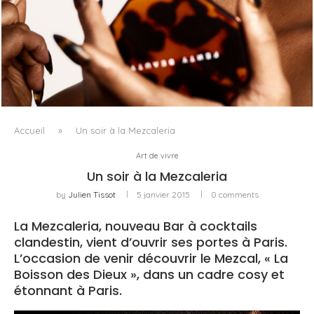
FENTY BEAUTY EXPLORE LA TEXTURE COMME LANGAGE
AVEC LE SUN STALK’R SOUFFLÉ...
Accueil
»
Un soir à la Mezcaleria
Art de vivre
Un soir à la Mezcaleria
by
Julien Tissot
5 janvier 2015
0 comments
La Mezcaleria, nouveau Bar à cocktails
clandestin, vient d’ouvrir ses portes à Paris.
L’occasion de venir découvrir le Mezcal, « La
Boisson des Dieux », dans un cadre cosy et
étonnant à Paris.