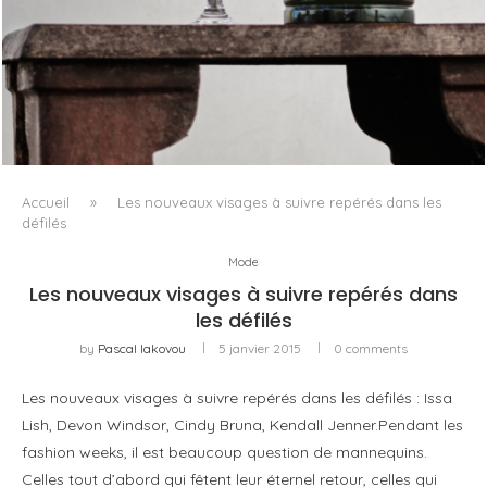
PORT CHARLOTTE 10 : CE QUE 40 PPM DIT D’UNE
RÉCOMPENSE SANS...
Accueil
»
Les nouveaux visages à suivre repérés dans les
défilés
Mode
Les nouveaux visages à suivre repérés dans
les défilés
by
Pascal Iakovou
5 janvier 2015
0 comments
Les nouveaux visages à suivre repérés dans les défilés : Issa
Lish, Devon Windsor, Cindy Bruna, Kendall Jenner.Pendant les
fashion weeks, il est beaucoup question de mannequins.
Celles tout d’abord qui fêtent leur éternel retour, celles qui