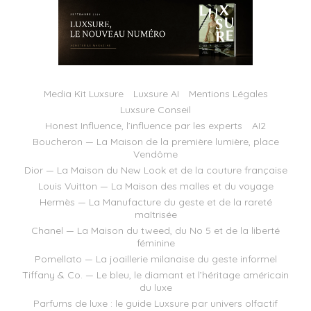
Media Kit Luxsure
Luxsure AI
Mentions Légales
Luxsure Conseil
Honest Influence, l’influence par les experts
AI2
Boucheron — La Maison de la première lumière, place
Vendôme
Dior — La Maison du New Look et de la couture française
Louis Vuitton — La Maison des malles et du voyage
Hermès — La Manufacture du geste et de la rareté
maîtrisée
Chanel — La Maison du tweed, du No 5 et de la liberté
féminine
Pomellato — La joaillerie milanaise du geste informel
Tiffany & Co. — Le bleu, le diamant et l’héritage américain
du luxe
Parfums de luxe : le guide Luxsure par univers olfactif