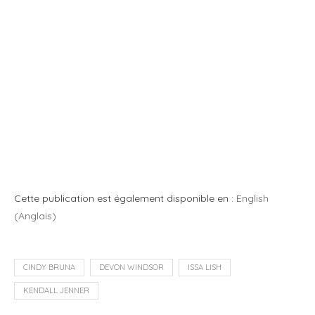
Cette publication est également disponible en :
English
(
Anglais
)
CINDY BRUNA
DEVON WINDSOR
ISSA LISH
KENDALL JENNER