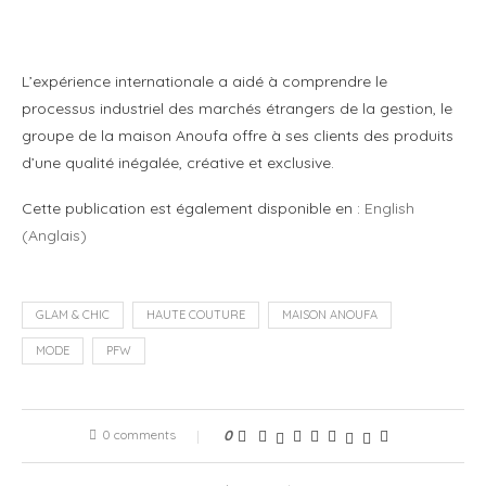
L’expérience internationale a aidé à comprendre le
processus industriel des marchés étrangers de la gestion, le
groupe de la maison Anoufa offre à ses clients des produits
d’une qualité inégalée, créative et exclusive.
Cette publication est également disponible en :
English
(
Anglais
)
GLAM & CHIC
HAUTE COUTURE
MAISON ANOUFA
MODE
PFW
0 comments
0