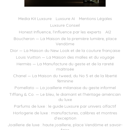
Media Kit Luxsure
Luxsure AI
Mentions Légales
Luxsure Conseil
Honest Influence, l’influence par les experts
AI2
Boucheron — La Maison de la première lumière, place
Vendôme
Dior — La Maison du New Look et de la couture française
Louis Vuitton — La Maison des malles et du voyage
Hermès — La Manufacture du geste et de la rareté
maîtrisée
Chanel — La Maison du tweed, du No 5 et de la liberté
féminine
Pomellato — La joaillerie milanaise du geste informel
Tiffany & Co. — Le bleu, le diamant et l’héritage américain
du luxe
Parfums de luxe : le guide Luxsure par univers olfactif
Horlogerie de luxe : manufactures, calibres et montres
d’exception
Joaillerie de luxe : haute joaillerie, place Vendôme et savoir-