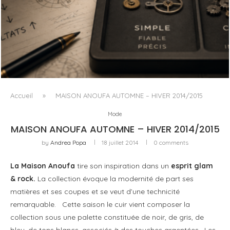
L’OBSESSION DES AGENTS IA MASQUE SOUVENT LE VRAI
PROBLÈME
Accueil
»
MAISON ANOUFA AUTOMNE – HIVER 2014/2015
Mode
MAISON ANOUFA AUTOMNE – HIVER 2014/2015
by
Andrea Popa
18 juillet 2014
0 comments
La Maison Anoufa
tire son inspiration dans un
esprit glam
& rock.
La collection évoque la modernité de part ses
matières et ses coupes et se veut d’une technicité
remarquable. Cette saison le cuir vient composer la
collection sous une palette constituée de noir, de gris, de
bleu, de tons blancs, associés à des touches argentées. Les