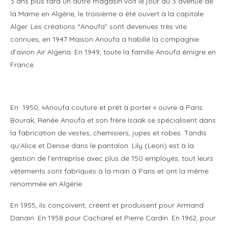
3 ans plus tard un autre magasin voit le jour au 3 avenue de
la Marne en Algérie, le troisième a été ouvert à la capitale
Alger. Les créations “Anoufa” sont devenues très vite
connues, en 1947 Maison Anoufa a habillé la compagnie
d’avion Air Algeria. En 1949, toute la famille Anoufa émigre en
France.
En 1950, «Anoufa couture et prêt à porter « ouvre à Paris.
Bourak, Renée Anoufa et son frère Isaak se spécialisent dans
la fabrication de vestes, chemisiers, jupes et robes. Tandis
qu’Alice et Denise dans le pantalon. Lily (Leon) est à la
gestion de l’entreprise avec plus de 150 employés, tout leurs
vêtements sont fabriqués à la main à Paris et ont la même
renommée en Algérie.
En 1955, ils conçoivent, créent et produisent pour Armand
Danain. En 1958 pour Cacharel et Pierre Cardin. En 1962, pour