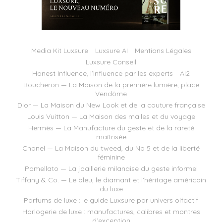
Media Kit Luxsure
Luxsure AI
Mentions Légales
Luxsure Conseil
Honest Influence, l’influence par les experts
AI2
Boucheron — La Maison de la première lumière, place
Vendôme
Dior — La Maison du New Look et de la couture française
Louis Vuitton — La Maison des malles et du voyage
Hermès — La Manufacture du geste et de la rareté
maîtrisée
Chanel — La Maison du tweed, du No 5 et de la liberté
féminine
Pomellato — La joaillerie milanaise du geste informel
Tiffany & Co. — Le bleu, le diamant et l’héritage américain
du luxe
Parfums de luxe : le guide Luxsure par univers olfactif
Horlogerie de luxe : manufactures, calibres et montres
d’exception