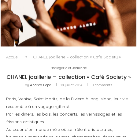
FENTY BEAUTY EXPLORE LA TEXTURE COMME LANGAGE
AVEC LE SUN STALK’R SOUFFLÉ...
Accueil
»
CHANEL joaillerie – collection « Café Society »
Horlogerie et Joaillerie
CHANEL joaillerie – collection « Café Society »
by
Andrea Popa
18 juillet 2014
0 comments
Paris, Venise, Saint-Moritz, de la Riviera à long island, leur vie
ressemble à un voyage rythmé.
Par les diners, les bals, les concerts, les vernissages et les
frissons artistiques.
Au cœur d’un monde mêlé où se frôlent aristocrates,
bourgeois et mondains, poètes, chorégraphes, danseurs et