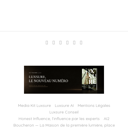
Media Kit Luxsure
Luxsure AI
Mentions Légales
Luxsure Conseil
Honest Influence, l’influence par les experts
AI2
Boucheron — La Maison de la première lumière, place