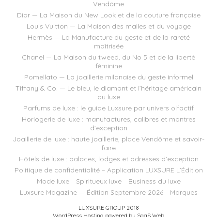
Vendôme
Dior — La Maison du New Look et de la couture française
Louis Vuitton — La Maison des malles et du voyage
Hermès — La Manufacture du geste et de la rareté
maîtrisée
Chanel — La Maison du tweed, du No 5 et de la liberté
féminine
Pomellato — La joaillerie milanaise du geste informel
Tiffany & Co. — Le bleu, le diamant et l’héritage américain
du luxe
Parfums de luxe : le guide Luxsure par univers olfactif
Horlogerie de luxe : manufactures, calibres et montres
d’exception
Joaillerie de luxe : haute joaillerie, place Vendôme et savoir-
faire
Hôtels de luxe : palaces, lodges et adresses d’exception
Politique de confidentialité – Application LUXSURE L’Édition
Mode luxe
Spiritueux luxe
Business du luxe
Luxsure Magazine — Édition Septembre 2026
Marques
LUXSURE GROUP 2018
WordPress Hosting powered by SaaS Web