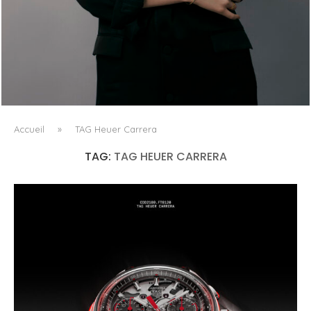
AYAKA MIYOSHI REJOINT BOUCHERON, OU
L’ÉMERGENCE D’UNE NOUVELLE CARTOGRAPHIE
CULTURELLE DU LUXE...
Accueil
»
TAG Heuer Carrera
TAG:
TAG HEUER CARRERA