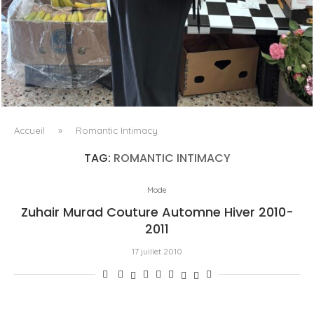
LE BAULETTO DE MM6 MAISON MARGIELA, OU LA
GÉOMÉTRIE COMME SEUL ORNEMENT
Accueil
»
Romantic Intimacy
TAG:
ROMANTIC INTIMACY
Mode
Zuhair Murad Couture Automne Hiver 2010-
2011
17 juillet 2010