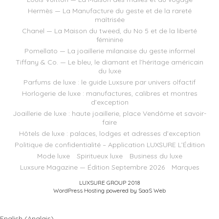
Hermès — La Manufacture du geste et de la rareté
maîtrisée
Chanel — La Maison du tweed, du No 5 et de la liberté
féminine
Pomellato — La joaillerie milanaise du geste informel
Tiffany & Co. — Le bleu, le diamant et l’héritage américain
du luxe
Parfums de luxe : le guide Luxsure par univers olfactif
Horlogerie de luxe : manufactures, calibres et montres
d’exception
Joaillerie de luxe : haute joaillerie, place Vendôme et savoir-
faire
Hôtels de luxe : palaces, lodges et adresses d’exception
Politique de confidentialité – Application LUXSURE L’Édition
Mode luxe
Spiritueux luxe
Business du luxe
Luxsure Magazine — Édition Septembre 2026
Marques
LUXSURE GROUP 2018
WordPress Hosting powered by SaaS Web
English
(
Anglais
)