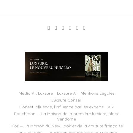
Media Kit Luxsure
Luxsure AI
Mentions Légales
Luxsure Conseil
Honest Influence, l’influence par les experts
AI2
Boucheron — La Maison de la première lumière, place
Vendôme
Dior — La Maison du New Look et de la couture française
Louis Vuitton — La Maison des malles et du voyage