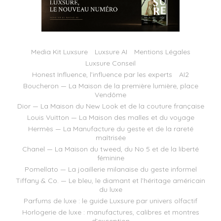
Media Kit Luxsure
Luxsure AI
Mentions Légales
Luxsure Conseil
Honest Influence, l’influence par les experts
AI2
Boucheron — La Maison de la première lumière, place
Vendôme
Dior — La Maison du New Look et de la couture française
Louis Vuitton — La Maison des malles et du voyage
Hermès — La Manufacture du geste et de la rareté
maîtrisée
Chanel — La Maison du tweed, du No 5 et de la liberté
féminine
Pomellato — La joaillerie milanaise du geste informel
Tiffany & Co. — Le bleu, le diamant et l’héritage américain
du luxe
Parfums de luxe : le guide Luxsure par univers olfactif
Horlogerie de luxe : manufactures, calibres et montres
d’exception