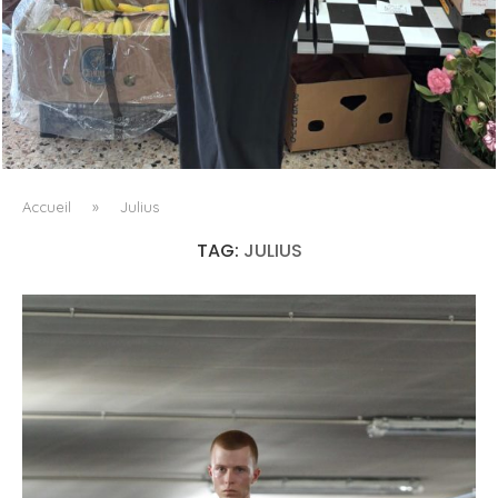
LE BAULETTO DE MM6 MAISON MARGIELA, OU LA
GÉOMÉTRIE COMME SEUL ORNEMENT
Accueil
»
Julius
TAG:
JULIUS