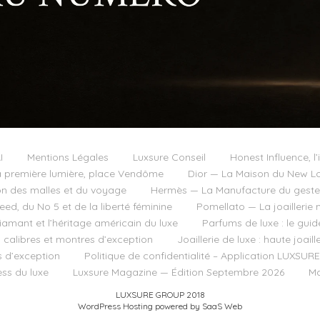
I
Mentions Légales
Luxsure Conseil
Honest Influence, l’
 première lumière, place Vendôme
Dior — La Maison du New Lo
on des malles et du voyage
Hermès — La Manufacture du geste e
d, du No 5 et de la liberté féminine
Pomellato — La joaillerie 
diamant et l’héritage américain du luxe
Parfums de luxe : le guid
, calibres et montres d’exception
Joaillerie de luxe : haute joai
s d’exception
Politique de confidentialité – Application LUXSURE
ss du luxe
Luxsure Magazine — Édition Septembre 2026
Ma
LUXSURE GROUP 2018
WordPress Hosting powered by SaaS Web