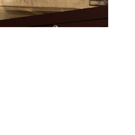
FAT BELLY, LA RÔTISSERIE ASIATIQUE COMME
CUISINE DU TEMPS LONG
by
PASCAL IAKOVOU