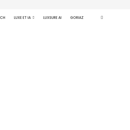
ECH
LUXE ET IA
LUXSURE AI
GORIAZ