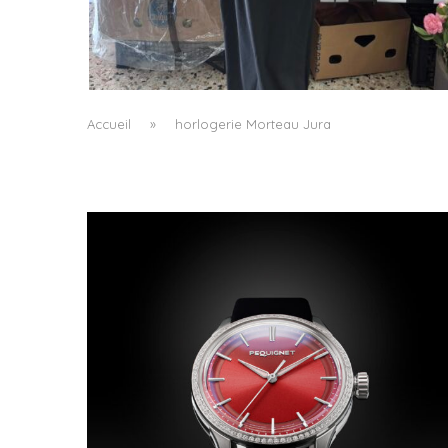
LE BAULETTO DE MM6 MAISON MARGIELA, O
LA GÉOMÉTRIE COMME SEUL ORNEMENT
by
Pascal Iakovou
Accueil
»
horlogerie Morteau Jura