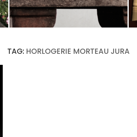
U
PORT CHARLOTTE 10 : CE QUE 40 PPM DIT
D’UNE RÉCOMPENSE SANS...
by
Pascal Iakovou
TAG:
HORLOGERIE MORTEAU JURA