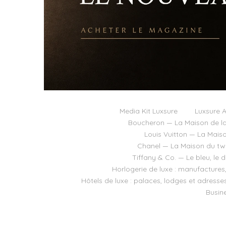
Media Kit Luxsure
Luxsure A
Boucheron — La Maison de la
Louis Vuitton — La Mais
Chanel — La Maison du twee
Tiffany & Co. — Le bleu, le 
Horlogerie de luxe : manufactures
Hôtels de luxe : palaces, lodges et adresse
Busine