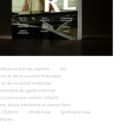
influence par les experts
AI2
ok et de la couture française
t de la rareté maîtrisée
milanaise du geste informel
e Luxsure par univers olfactif
llerie, place Vendôme et savoir-faire
 L’Édition
Mode luxe
Spiritueux luxe
rques