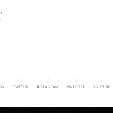
e
e
OK
TWITTER
INSTAGRAM
PINTEREST
YOUTUBE