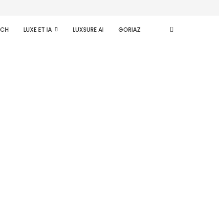
ECH
LUXE ET IA
LUXSURE AI
GORIAZ