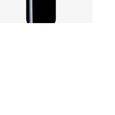
AURORE DE DAUZAC 2021 : CE QUE LES
GRAVES SABLEUSES DE MARGAUX...
by
Pascal Iakovou