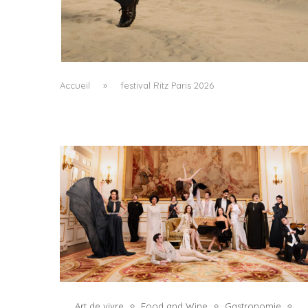
LA VAGUE COMME GRAMMAIRE MASCULIN
by
PASCAL IAKOVOU
Accueil
»
festival Ritz Paris 2026
Art de vivre
Food and Wine
Gastronomie