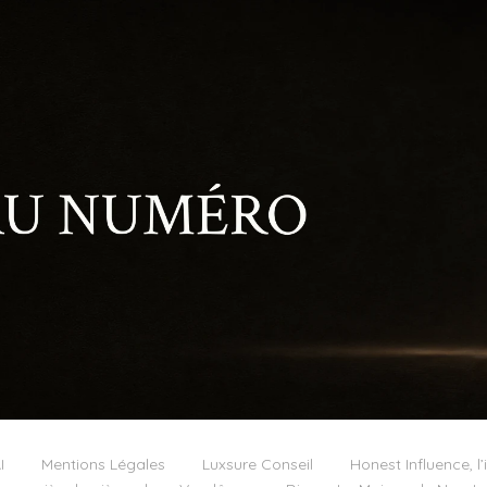
I
Mentions Légales
Luxsure Conseil
Honest Influence, l’