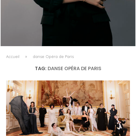
AYAKA MIYOSHI REJOINT BOUCHERON, OU
L’ÉMERGENCE D’UNE NOUVELLE CARTOGRAPHIE
CULTURELLE DU LUXE...
Accueil
»
danse Opéra de Paris
TAG:
DANSE OPÉRA DE PARIS