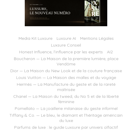
Media Kit Luxsure
Luxsure AI
Mentions Légales
Luxsure Conseil
Honest Influence, l’influence par les experts
AI2
Boucheron — La Maison de la première lumière, place
Vendôme
Dior — La Maison du New Look et de la couture française
Louis Vuitton — La Maison des malles et du voyage
Hermès — La Manufacture du geste et de la rareté
maîtrisée
Chanel — La Maison du tweed, du No 5 et de la liberté
féminine
Pomellato — La joaillerie milanaise du geste informel
Tiffany & Co. — Le bleu, le diamant et l’héritage américain
du luxe
Parfums de luxe : le guide Luxsure par univers olfactif