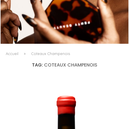
FENTY BEAUTY EXPLORE LA TEXTURE COMME LANGAGE
AVEC LE SUN STALK’R SOUFFLÉ...
Accueil
»
Coteaux Champenois
TAG:
COTEAUX CHAMPENOIS