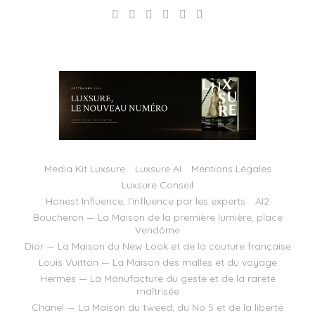
Media Kit Luxsure
Luxsure AI
Mentions Légales
Luxsure Conseil
Honest Influence, l’influence par les experts
AI2
Boucheron — La Maison de la première lumière, place
Vendôme
Dior — La Maison du New Look et de la couture française
Louis Vuitton — La Maison des malles et du voyage
Hermès — La Manufacture du geste et de la rareté
maîtrisée
Chanel — La Maison du tweed, du No 5 et de la liberté