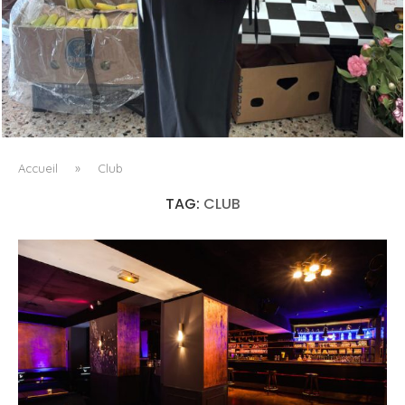
LE BAULETTO DE MM6 MAISON MARGIELA, OU LA
GÉOMÉTRIE COMME SEUL ORNEMENT
Accueil
»
Club
TAG:
CLUB