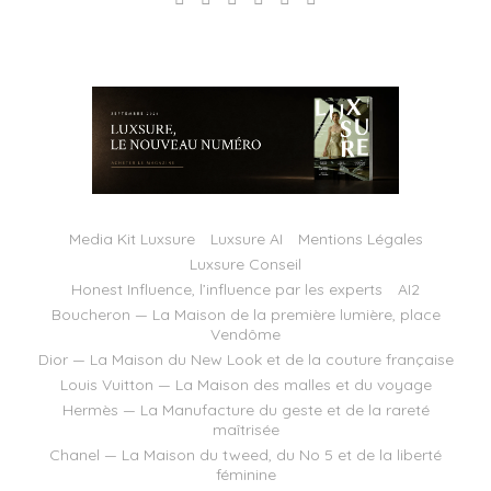
Media Kit Luxsure
Luxsure AI
Mentions Légales
Luxsure Conseil
Honest Influence, l’influence par les experts
AI2
Boucheron — La Maison de la première lumière, place
Vendôme
Dior — La Maison du New Look et de la couture française
Louis Vuitton — La Maison des malles et du voyage
Hermès — La Manufacture du geste et de la rareté
maîtrisée
Chanel — La Maison du tweed, du No 5 et de la liberté
féminine