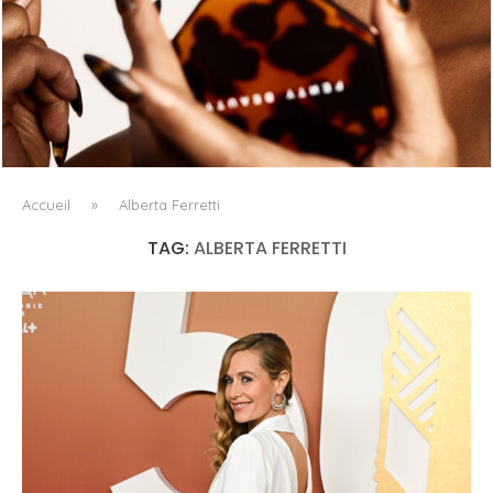
FENTY BEAUTY EXPLORE LA TEXTURE COMME LANGAGE
AVEC LE SUN STALK’R SOUFFLÉ...
Accueil
»
Alberta Ferretti
TAG:
ALBERTA FERRETTI