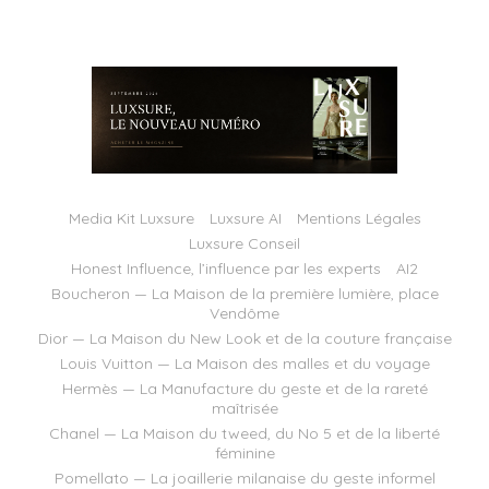
Media Kit Luxsure
Luxsure AI
Mentions Légales
Luxsure Conseil
Honest Influence, l’influence par les experts
AI2
Boucheron — La Maison de la première lumière, place
Vendôme
Dior — La Maison du New Look et de la couture française
Louis Vuitton — La Maison des malles et du voyage
Hermès — La Manufacture du geste et de la rareté
maîtrisée
Chanel — La Maison du tweed, du No 5 et de la liberté
féminine
Pomellato — La joaillerie milanaise du geste informel